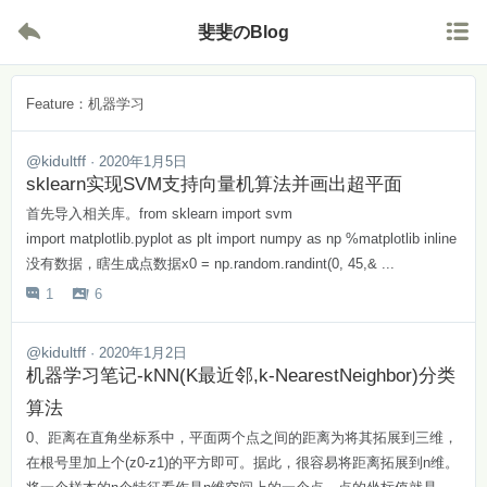


斐斐のBlog
Feature：机器学习
@kidultff
· 2020年1月5日
sklearn实现SVM支持向量机算法并画出超平面
首先导入相关库。from sklearn import svm
import matplotlib.pyplot as plt import numpy as np %matplotlib inline
没有数据，瞎生成点数据x0 = np.random.randint(0, 45,& ...
1
6


@kidultff
· 2020年1月2日
机器学习笔记-kNN(K最近邻,k-NearestNeighbor)分类
算法
0、距离在直角坐标系中，平面两个点之间的距离为将其拓展到三维，
在根号里加上个(z0-z1)的平方即可。据此，很容易将距离拓展到n维。