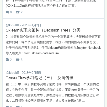
将一个样本的n个特征看作是n维空间上的一个点，点的坐标值就是
(X0,X1,...,Xn)这样就可以求出两个样本之间的距离。 ...
0
2


@kidultff
· 2020年1月2日
Sklearn实现决策树（Decision Tree）分类
0、决策树简介决策树是机器学习的一个重要算法，决策树就是像下面
这样的树：每个节点有属性的要求，根据不同的属性有不同的分支，
叶子节点表示预测结果1、使用sklearn构建决策树在Jupyter Notebook
导入相关库：from sklearn.datasets im ...
2
3


@kidultff
· 2018年9月5日
​TensorFlow学习笔记（三）--反向传播
在（二）中，我们的程序实现了前向传播，前向传播是一个预测的过
程，在数学角度，是一个矩阵相乘的过程。而反向传播是一个学习的
过程，在数学角度就是求导，原理是将输出的数据与真实数据进行对
比，从而得到神经网络预测的不足，通过反向传播的“反 ...