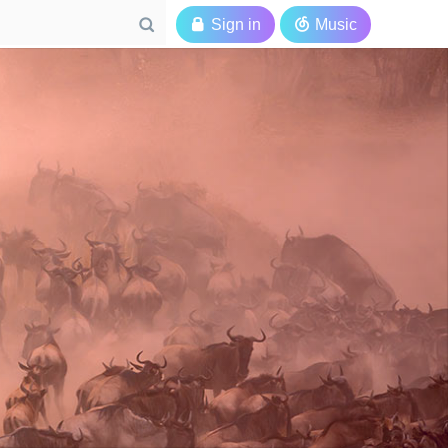

Sign in

Music
