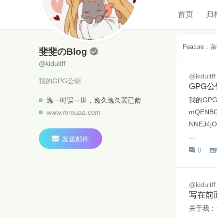
首页
归
斐斐のBlog
@kidultff
Feature：
斐斐のBlog

@kidultff
@kidultff
我的GPG公钥
GPG公
我的GPG公
逸一时误一世，逸久逸久罢已龄
mQENBGV
www.mmuaa.com
NNEJ4jO
...

发送邮件
0

@kidultff
写在前
关于我：