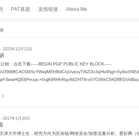
档
PAT真题
友情链接
About Me
杂谈
· 2023年12月12日
钥
钥：点击下载-----BEGIN PGP PUBLIC KEY BLOCK-----
39t8BCAC5MScYWwjMEhf8dC/yUvpvyTI6Zl3z3qHk4Ngl+Xy6loXNE
pFSwwHQE6Pmzpc+0vjjKiRlHhRqoWZIHT6rx5YO36kC5KDBEGVdBacR
0

· 2017年1月20日
面
天津大学博士生，研究方向为区块链/网络安全/加密流量分析。爱折腾（