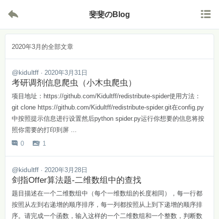


斐斐のBlog
2020年3月的全部文章
@kidultff
· 2020年3月31日
考研调剂信息爬虫（小木虫爬虫）
项目地址：https://github.com/Kidultff/redistribute-spider使用方法：
git clone https://github.com/Kidultff/redistribute-spider.git在config.py
中按照提示信息进行设置然后python spider.py运行你想要的信息将按
照你需要的打印到屏 ...
0
1


@kidultff
· 2020年3月28日
剑指Offer算法题-二维数组中的查找
题目描述在一个二维数组中（每个一维数组的长度相同），每一行都
按照从左到右递增的顺序排序，每一列都按照从上到下递增的顺序排
序。请完成一个函数，输入这样的一个二维数组和一个整数，判断数