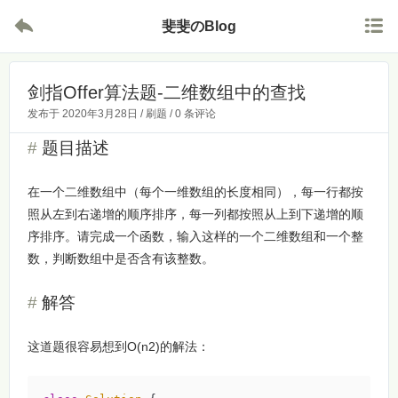


斐斐のBlog
剑指Offer算法题-二维数组中的查找
发布于
2020年3月28日
/
刷题
/
0 条评论
题目描述
在一个二维数组中（每个一维数组的长度相同），每一行都按
照从左到右递增的顺序排序，每一列都按照从上到下递增的顺
序排序。请完成一个函数，输入这样的一个二维数组和一个整
数，判断数组中是否含有该整数。
解答
这道题很容易想到O(n
2
)的解法：