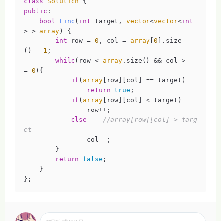
class
Solution
 {
public
:

bool
Find
(
int
 target, 
vector
<
vector
<
int
> > 
array
)
{

int
 row = 
0
, col = 
array
[
0
].size
() - 
1
;

while
(row < 
array
.size() && col >
= 
0
){

if
(
array
[row][col] == target)

return
true
;

if
(
array
[row][col] < target)

                row++;

else
//array[row][col] > targ
et
                col--;

        }

return
false
;

    }

};