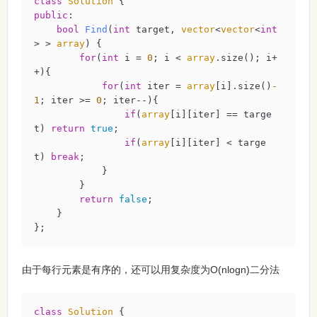
class
Solution
 {
public
:

bool
Find
(
int
 target, 
vector
<
vector
<
int
> > 
array
)
{

for
(
int
 i = 
0
; i < 
array
.size(); i+
+){

for
(
int
 iter = 
array
[i].size()
-
1
; iter >= 
0
; iter--){

if
(
array
[i][iter] == targe
t) 
return
true
;

if
(
array
[i][iter] < targe
t) 
break
;

            }

        }

return
false
;

    }

};
由于每行元素是有序的，还可以用复杂度为O(nlogn)二分法
class
Solution
 {