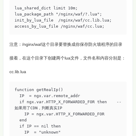
lua_shared_dict limit 10m;

lua_package_path "/nginx/waf/?.lua";

init_by_lua_file  /nginx/waf/cc.lib.lua;

access_by_lua_file /nginx/waf/cc.lua;
注意：/nginx/waf这个目录要替换成你保存防火墙程序的目录
接着，在这个目录下创建两个lua文件，文件名和内容分别是：
cc.lib.lua
function getRealIp()

  IP  = ngx.var.remote_addr 

  if ngx.var.HTTP_X_FORWARDED_FOR then    --
如果用了CDN，判断真实IP

    IP = ngx.var.HTTP_X_FORWARDED_FOR

  end

  if IP == nil then

    IP  = "unknown"
