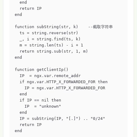
  end

  return IP

end

function subString(str, k)    --截取字符串

  ts = string.reverse(str)

  _, i = string.find(ts, k)

  m = string.len(ts) - i + 1

  return string.sub(str, 1, m)

end

function getClientIp()

  IP  = ngx.var.remote_addr 

  if ngx.var.HTTP_X_FORWARDED_FOR then

    IP = ngx.var.HTTP_X_FORWARDED_FOR

  end

  if IP == nil then

    IP  = "unknown"

  end

  IP = subString(IP, "[.]") .. "0/24"

  return IP

end
