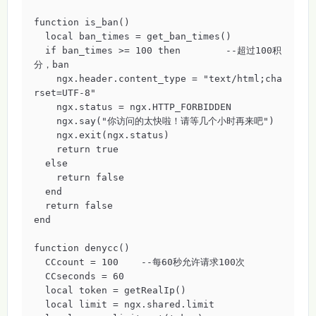
function is_ban()

  local ban_times = get_ban_times()

  if ban_times >= 100 then        --超过100积
分，ban

    ngx.header.content_type = "text/html;cha
rset=UTF-8"

    ngx.status = ngx.HTTP_FORBIDDEN

    ngx.say("你访问的太快啦！请等几个小时再来吧")

    ngx.exit(ngx.status)

    return true

  else

    return false

  end

  return false

end

function denycc()

  CCcount = 100    --每60秒允许请求100次

  CCseconds = 60

  local token = getRealIp()

  local limit = ngx.shared.limit
