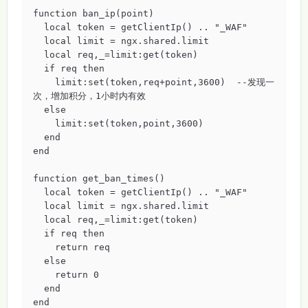
function ban_ip(point)

  local token = getClientIp() .. "_WAF"

  local limit = ngx.shared.limit

  local req,_=limit:get(token)

  if req then

    limit:set(token,req+point,3600)  --发现一
次，增加积分，1小时内有效

  else

    limit:set(token,point,3600)

  end

end

function get_ban_times()

  local token = getClientIp() .. "_WAF"

  local limit = ngx.shared.limit

  local req,_=limit:get(token)

  if req then

    return req

  else

    return 0

  end

end
