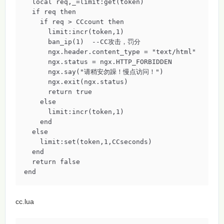
  local req,_=limit:get(token)

  if req then

    if req > CCcount then

      limit:incr(token,1)

      ban_ip(1)  --CC攻击，罚分

      ngx.header.content_type = "text/html"

      ngx.status = ngx.HTTP_FORBIDDEN

      ngx.say("请稍安勿躁！慢点访问！")

      ngx.exit(ngx.status)

      return true

    else

      limit:incr(token,1)

    end

  else

    limit:set(token,1,CCseconds)

  end

  return false

end
cc.lua