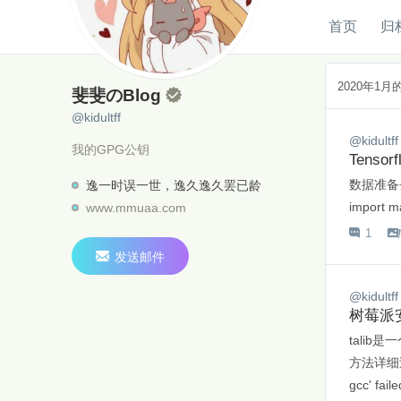
首页
归
斐斐のBlog
@kidultff
2020年1
斐斐のBlog

@kidultff
@kidultff
我的GPG公钥
Tens
数据准备去
逸一时误一世，逸久逸久罢已龄
import m
www.mmuaa.com
1


发送邮件
@kidultff
树莓派安
talib
方法详细过程su
gcc' faile