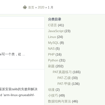

首页
»
2020
»
1 月
分类目录
C语言
(41)
JavaScript
(23)
Linux
(24)
MySQL
(8)
NAS
(5)
 inline写一个类，处 ...
PHP
(16)
Python
(31)
刷题
(202)
PAT真题练习
(165)
PAT-乙级
(33)
PAT-甲级
(136)
莓派安装talib的失败和解决
动漫
(2)
 'arm-linux-gnueabihf-
小技巧
(49)
数据结构与算法
(46)