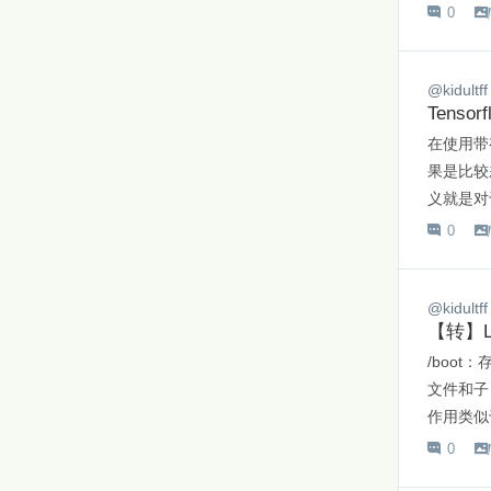
0

@kidultff
Tens
在使用带
果是比较
义就是对
0

@kidultff
【转】L
/boo
文件和子
作用类似于
0
