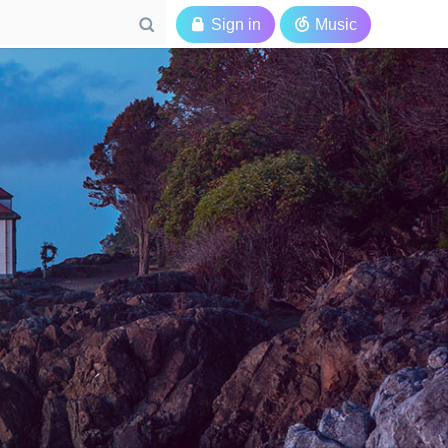

Sign in

Music
