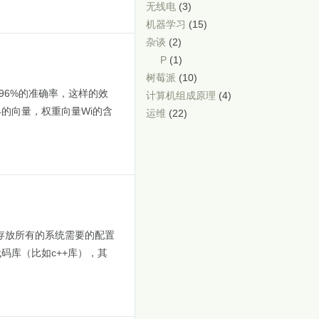
无线电
(3)
机器学习
(15)
杂谈
(2)
P
(1)
树莓派
(10)
了96%的准确率，这样的效
计算机组成原理
(4)
4的向量，权重向量Wi的含
运维
(22)
c：存放所有的系统需要的配置
码库（比如c++库），其