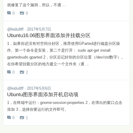
就修复了这个漏洞，所以，不通 ...
0
0


@kidultff
· 2017年5月7日
Ubuntu16.06图形界面添加并挂载分区
1，如果你还没有对空间分好区，推荐使用GParted进行磁盘分区操
作。第一个命令是安装，第二个是打开： sudo apt-get install
gpartedsudo gparted 2，分区后记好你的分区位置（/dev/std数字）。
在你希望挂载分区的地方建立一个文件夹（通 ...
0
2


@kidultff
· 2017年5月6日
Ubuntu图形界面添加开机启动项
1，在终端中运行：gnome-session-properties 2，在弹出的窗口点击
添加 3，选择你要运行的文件即可。
0
1

