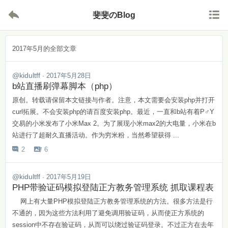


斐斐のBlog
2017年5月的全部文章
@kidultff
· 2017年5月28日
b站直播刷弹幕脚本（php）
原创。转载请保留本文链接与作者。注意，本文需要会安装php并打开
curl拓展。不会安装php的请百度安装php。最近，一直和b站有着P♂Y
交易的小米发布了小米Max 2。为了展现小米max2的大电量，小米在b
站进行了超耐久直播活动。作为穷米粉，当然希望获得 ...
2
6


@kidultff
· 2017年5月19日
PHP带验证码模拟登陆正方教务管理系统 抓取课程表
网上有大量PHP模拟登陆正方教务管理系统的方法。很多方法是行
不通的，因为这些方法利用了避免调用验证码，从而使正方系统的
session中不存在验证码，从而可以绕过验证码登录。不过正方在去年