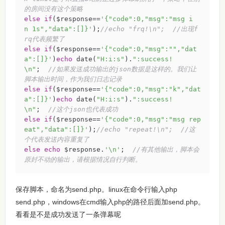
的房间没有这个策略
else
if
($response==
'{"code":0,"msg":"msg i
n 1s","data":[]}'
);
//echo "frq!\n";  //出现f
rq代表频繁了
else
if
($response==
'{"code":0,"msg":"","dat
a":[]}'
)
echo
 date(
"H:i:s"
).
":success!
\n"
;  
//如果发送成功输出的json数据是这样的。我们让
脚本输出时间，作为我们日志记录
else
if
($response==
'{"code":0,"msg":"k","dat
a":[]}'
)
echo
 date(
"H:i:s"
).
":success!
\n"
;  
//这个json也代表成功
else
if
($response==
'{"code":0,"msg":"msg rep
eat","data":[]}'
);
//echo "repeat!\n";  //这
个代表发送内容重复了
else
echo
 $response.
'\n'
;  
//有其他输出，脚本会
原封不动的输出，请根据情况自行判断。
保存脚本，命名为send.php。linux在命令行输入php
send.php，windows在cmd输入php的路径后面加send.php。
看看是不是成功发送了一条弹幕呢