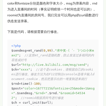
color和fontsize分别是颜色和字体大小，msg为弹幕内容，rnd
为进入直播间的时间（事实证明瞎填一个时间也是可以的）。
roomid为直播间的房间号。我们完全可以用php的curl函数进行
伪造发送弹幕。
下面是代码，请根据需要自行修改。
<?php
$sendmsg=mt_rand(
0
,
99
).
"求中奖-(゜-゜)つロ小米m
ax2"
;  
//这里mt_rand是随机数，防止发送过多相同的内
容造成封号
$url=
"http://live.bilibili.com/msg/send"
;

$ck=
"xxxx"
;  
//这个是cookies，请根据自己的cooki
es进行修改。修改方法为在F12控制台console选项卡输入d
ocument.cookie，然后把显示出的一堆复制进来就行
$rnd=time()
-100
;

$post=
"color=16777215&fontsize=25&mode=1&msg
="
.$sendmsg.
"&rnd="
.$rnd.
"&roomid=54534
2"
;  
//roomid根据房间号进行修改
$ch = curl_init($url);
