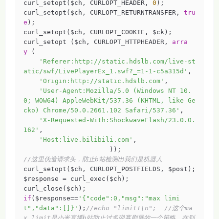
curl_setopt($ch, CURLOPT_HEADER, 
0
);

curl_setopt($ch, CURLOPT_RETURNTRANSFER, 
tru
e
);

curl_setopt($ch, CURLOPT_COOKIE, $ck); 

curl_setopt ($ch, CURLOPT_HTTPHEADER, 
arra
y
 (

'Referer:http://static.hdslb.com/live-st
atic/swf/LivePlayerEx_1.swf?_=1-1-c5a315d'
,

'Origin:http://static.hdslb.com'
,

'User-Agent:Mozilla/5.0 (Windows NT 10.
0; WOW64) AppleWebKit/537.36 (KHTML, like Ge
cko) Chrome/50.0.2661.102 Safari/537.36'
,

'X-Requested-With:ShockwaveFlash/23.0.0.
162'
,

'Host:live.bilibili.com'
,

//这里伪造请求头，防止b站检测出我们是机器人
curl_setopt($ch, CURLOPT_POSTFIELDS, $post);

$response = curl_exec($ch);

if
($response==
'{"code":0,"msg":"max limi
t","data":[]}'
);
//echo "limit!\n";  //这个ma
x limit是小米直播b站防止过多弹幕刷屏的一个策略，在别