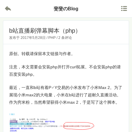


斐斐のBlog
b站直播刷弹幕脚本（php）
发布于
2017年5月28日
/
PHP
/
2 条评论
原创。转载请保留本文链接与作者。
注意，本文需要会安装php并打开curl拓展。不会安装php的请
百度安装php。
最近，一直和b站有着P♂Y交易的小米发布了小米Max 2。为了
展现小米max2的大电量，小米在b站进行了超耐久直播活动。
作为穷米粉，当然希望获得小米max 2，于是写了这个脚本。