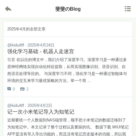


斐斐のBlog
2025年4月的全部文章
@kidultff
· 2025年4月24日
强化学习基础 - 机器人走迷宫
引言 在以往的博文中，我们介绍了深度学习。深度学习是一种通过多
层神经网络实现自动化特征提取，从而实现图像识别、语音识别、自
然语言处理等目的。 与深度学习不同，强化学习是一种通过智能体与
环境的交互来学习最优策略的方法。举一个简 ...
0
2


@kidultff
· 2025年4月2日
记一次小米笔记导入为知笔记
近期要统一个人数据到NAS端管理，顺手把小米笔记的数据迁移到了
为知笔记中。本文记录了整个过程以及要踩的坑。 数据下载 MIUI笔记
APP是没有导入导出功能的，而且没有笔记历史版本的功能，所以我