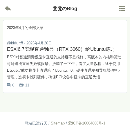


斐斐のBlog
2023年4月的全部文章
@kidultff
· 2023年4月26日
ESXi6.7实现直通独显（RTX 3060）给Ubuntu炼丹
ESXi对普通消费级显卡直通的支持度不是很好，高版本的内核和驱动
可能造成直通失败或报错。折腾了一下午，看了大量教程，终于使用
ESXi6.7成功将显卡直通给了Ubuntu。0、硬件直通左侧导航器-主机-
管理，选项卡找到硬件，确保PCI设备中显卡的直通为活 ...
6
11


网站已运行
天
/
Sitemap
/
蒙ICP备16004866号-1