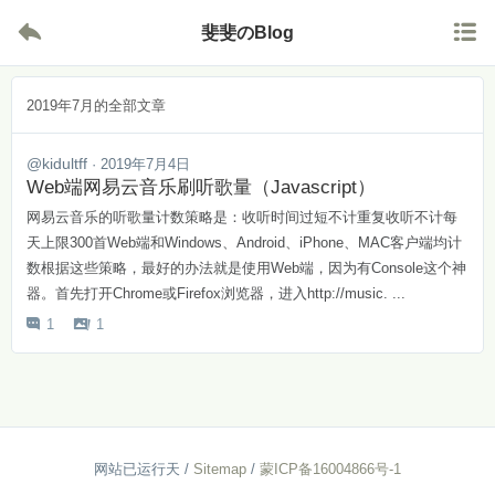


斐斐のBlog
2019年7月的全部文章
@kidultff
· 2019年7月4日
Web端网易云音乐刷听歌量（Javascript）
网易云音乐的听歌量计数策略是：收听时间过短不计重复收听不计每
天上限300首Web端和Windows、Android、iPhone、MAC客户端均计
数根据这些策略，最好的办法就是使用Web端，因为有Console这个神
器。首先打开Chrome或Firefox浏览器，进入http://music. ...
1
1


网站已运行
天
/
Sitemap
/
蒙ICP备16004866号-1