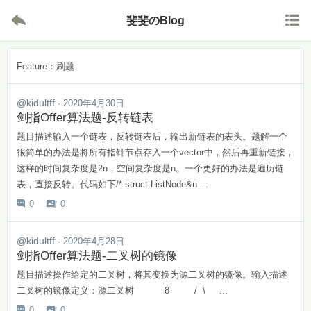


斐斐のBlog
Feature：刷题
@kidultff
· 2020年4月30日
剑指Offer算法题-反转链表
题目描述输入一个链表，反转链表后，输出新链表的表头。题解一个
很简单的办法是将所有指针节点存入一个vector中，然后再重新链接，
这样的时间复杂度是2n，空间复杂度是n。一个更好的办法是遍历链
表，直接反转。代码如下/* struct ListNode&n ...
0
0


@kidultff
· 2020年4月28日
剑指Offer算法题-二叉树的镜像
题目描述操作给定的二叉树，将其变换为源二叉树的镜像。输入描述
二叉树的镜像定义：源二叉树 8 / \ ...
0
0

