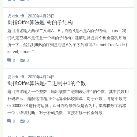
@kidultff
· 2020年4月28日
剑指Offer算法题-树的子结构
题目描述输入两棵二叉树A，B，判断B是不是A的子结构。（ps：我
们约定空树不是任意一个树的子结构）题解思路是两个树全都先序遍
历一下，然后判断B的序列是否是A的子序列即可/* struct TreeNode {
int val; struct T ...
0
0


@kidultff
· 2020年4月24日
剑指Offer算法题-二进制中1的个数
题目描述输入一个整数，输出该数二进制表示中1的个数。其中负数用
补码表示。题解这道题用位运算会比较简单，对于正数，将这个数与
0x00000001进行与运算，即可判断最低位是否为1，接着将数字右移
一位，继续判断。对于补码负数，直接右移一位会导致 ...
0
0

