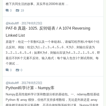
檐下共同生活的故事。其实早在2000年就有 ...
0
19


@kidultff
· 2017年8月23日
PAT-B 真题- 1025. 反转链表 / A 1074 Reversing
Linked List
原题干：给定一个常数K以及一个单链表L，请编写程序将L中每K个结
点反转。例如：给定L为1→2→3→4→5→6，K为3，则输出应该为
3→2→1→6→5→4；如果K为4，则输出应该为4→3→2→1→5→6，即
最后不到K个元素不反转。输入格式：每个输入包含1个测试用例。每
个测试 ...
0
0


@kidultff
· 2017年8月23日
Python科学计算 - Numpy库
Numpy是高性能科学计算和数据分析的基础包。一、ndarray数组基础
Python 有 array 模快，但他不支持多维数组，无论是列表还是 array
模块都没有科学运算函数，不适合做矩阵等科学计算。Numpy没有使