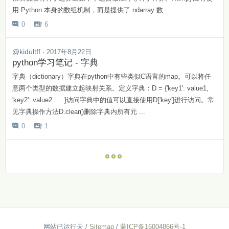
用 Python 本身的数组机制，而是提供了 ndarray 数 ...
0
6


@kidultff
· 2017年8月22日
python学习笔记 - 字典
字典（dictionary）字典在python中有些类似C语言的map。可以将任
意两个类型的数据建立起映射关系。定义字典：D = {'key1': value1,
'key2': value2......}访问字典中的值可以直接使用D['key']进行访问。常
见字典操作方法D.clear()删除字典内所有元 ...
0
1


网站已运行
天
/
Sitemap
/
蒙ICP备16004866号-1