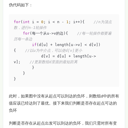
伪代码如下：
for
(
int
 i = 
0
; i < n - 
1
; i++){    
//n为顶点
数，进行n-1轮操作
for
(每一个从u->v的边){    
//每一轮操作都要遍
历每一条边
if
(d[u] + length[u->v] < d[v])
{    
//以u为中介点，可以使d[v]更小
            d[v] = d[u] + length[u->
v];    
//更新数组d里面的最短距离
        }

    }

}
此时，如果图中没有从起点可以到达的负环，则数组d中的所有
值应该已经达到了最优。接下来我们判断是否存在起点可达的
负环
判断是否存在从起点出发可以到达的负环，我们只需对所有变