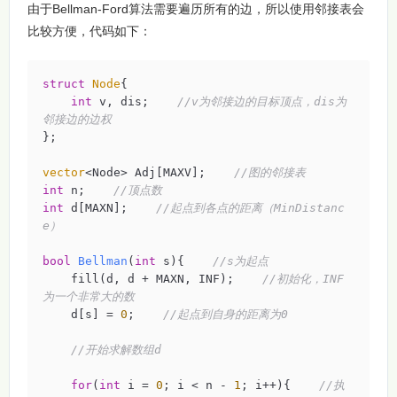
由于Bellman-Ford算法需要遍历所有的边，所以使用邻接表会
比较方便，代码如下：
struct
Node
{
int
 v, dis;    
//v为邻接边的目标顶点，dis为
邻接边的边权
};

vector
<Node> Adj[MAXV];    
//图的邻接表
int
 n;    
//顶点数
int
 d[MAXN];    
//起点到各点的距离（MinDistanc
e）
bool
Bellman
(
int
 s)
{    
//s为起点
    fill(d, d + MAXN, INF);    
//初始化，INF
为一个非常大的数
    d[s] = 
0
;    
//起点到自身的距离为0
//开始求解数组d
for
(
int
 i = 
0
; i < n - 
1
; i++){    
//执