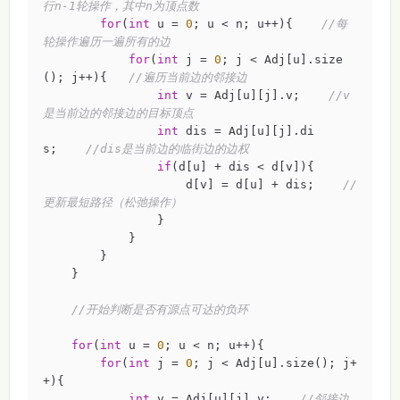
行n-1轮操作，其中n为顶点数
for
(
int
 u = 
0
; u < n; u++){    
//每
轮操作遍历一遍所有的边
for
(
int
 j = 
0
; j < Adj[u].size
(); j++){   
//遍历当前边的邻接边
int
 v = Adj[u][j].v;    
//v
是当前边的邻接边的目标顶点
int
 dis = Adj[u][j].di
s;    
//dis是当前边的临街边的边权
if
(d[u] + dis < d[v]){

                    d[v] = d[u] + dis;    
//
更新最短路径（松弛操作）
                }

            }

        }

    }

//开始判断是否有源点可达的负环
for
(
int
 u = 
0
; u < n; u++){

for
(
int
 j = 
0
; j < Adj[u].size(); j+
+){

int
 v = Adj[u][j].v;    
//邻接边