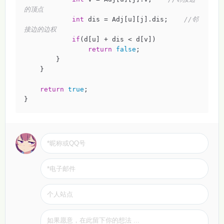
的顶点
int
 dis = Adj[u][j].dis;    
//邻
接边的边权
if
(d[u] + dis < d[v])

return
false
;

        }

    }

return
true
;

}