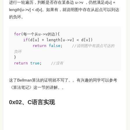
进行一轮遍历，判断是否存在某条边 u->v ，仍然满足d[u] +
length[u->v] < d[v]。如果有，就说明图中存在从起点可以到达
的负环。
for
(每一个从u->v的边){

if
(d[u] + length[u->v] < d[v])

return
false
;    
//说明图中有源点可达的
负环
return
true
;    
//没有
这了Bellman算法的证明就不写了。。有兴趣的同学可以参考
《算法笔记》这一节的讲解。。
0x02、C语言实现