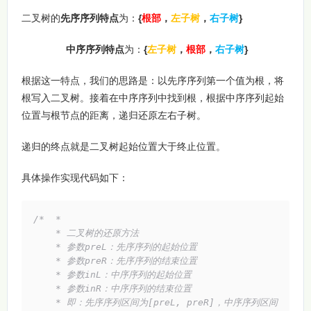
二叉树的
先序序列特点
为：
{
根部
，
左子树
，
右子树
}
中序序列特点
为：
{
左子树
，
根部
，
右子树
}
根据这一特点，我们的思路是：以先序序列第一个值为根，将
根写入二叉树。接着在中序序列中找到根，根据中序序列起始
位置与根节点的距离，递归还原左右子树。
递归的终点就是二叉树起始位置大于终止位置。
具体操作实现代码如下：
/*  *

    * 二叉树的还原方法

    * 参数preL：先序序列的起始位置

    * 参数preR：先序序列的结束位置

    * 参数inL：中序序列的起始位置

    * 参数inR：中序序列的结束位置

    * 即：先序序列区间为[preL, preR]，中序序列区间