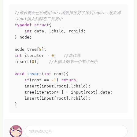
//假设前面已经使用sort函数排序好了序列input，现在将
input插入到静态二叉树中
typedef
struct
{
int
 data, lchild, rchild;

} node;

node tree[
8
int
 iterator = 
0
;   
//迭代器
insert(
0
);    
//从输入的第一个节点开始
void
insert
(
int
 root)
{

if
(root == 
-1
) 
return
;

    insert(input[root].lchild);

    tree[iterator++] = input[root].data;

    insert(input[root].rchild);

}