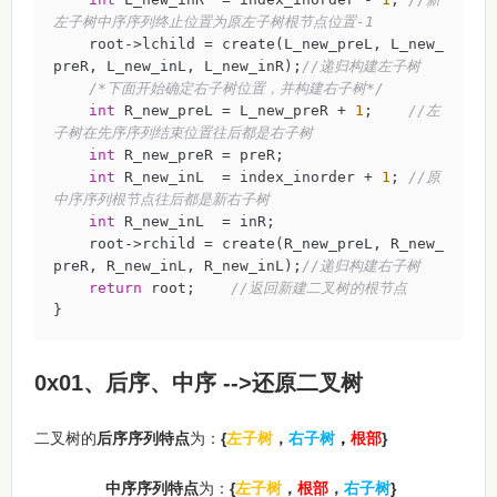
左子树中序序列终止位置为原左子树根节点位置-1
    root->lchild = create(L_new_preL, L_new_
preR, L_new_inL, L_new_inR);
//递归构建左子树
/*下面开始确定右子树位置，并构建右子树*/
int
 R_new_preL = L_new_preR + 
1
;    
//左
子树在先序序列结束位置往后都是右子树
int
 R_new_preR = preR;

int
 R_new_inL  = index_inorder + 
1
; 
//原
中序序列根节点往后都是新右子树
int
 R_new_inL  = inR;

    root->rchild = create(R_new_preL, R_new_
preR, R_new_inL, R_new_inL);
//递归构建右子树
return
 root;    
//返回新建二叉树的根节点
}
0x01、后序、中序 -->还原二叉树
二叉树的
后序序列特点
为：
{
左子树
，
右子树
，
根部
}
中序序列特点
为：
{
左子树
，
根部
，
右子树
}