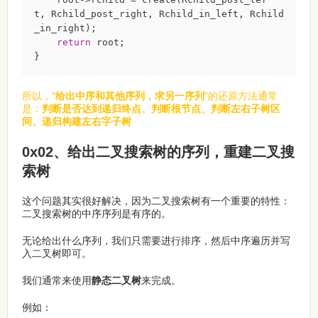
t, Rchild_post_right, Rchild_in_left, Rchild
_in_right);

return
 root;

}
所以，"
给出中序和其他序列，求另一序列
"的还原方法通常
是：
判断是否达到递归终点、判断根节点、判断左右子树区
间、递归构建左右字子树
0x02、给出二叉搜索树的序列，重建二叉搜
索树
这个问题其实很好解决，因为二叉搜索树有一个重要的特性：
二叉搜索树的中序序列是有序的。
无论给出什么序列，我们只需要进行排序，然后中序遍历并写
入二叉树即可。
我们通常来使用
静态二叉树
来完成。
例如：