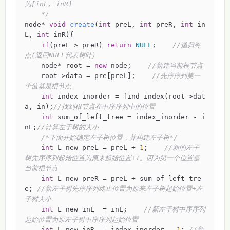
为[inL, inR]

    */
node* 
void
create
(
int
 preL, 
int
 preR, 
int
 in
L, 
int
 inR)
{

if
(preL > preR) 
return
NULL
;    
//递归终
点(返回NULL代表树叶)
    node* root = 
new
 node;    
//新建当前根节点
    root->data = pre[preL];    
//先序序列第一
个值就是根节点
int
 index_inorder = find_index(root->dat
a, in);
//找到根节点在中序序列中的位置
int
 sum_of_left_tree = index_inorder - i
nL;
//计算左子树的大小
/*下面开始确定左子树位置，并构建左子树*/
int
 L_new_preL = preL + 
1
;    
//新的左子
树先序序列起始位置为原来起始位置+1。因为第一个位置是
当前根节点
int
 L_new_preR = preL + sum_of_left_tre
e; 
//新左子树先序序列终止位置为原来左子树起始位置+左
子树大小
int
 L_new_inL  = inL;    
//新左子树中序序列
起始位置为原左子树中序序列起始位置
int
 L_new_inR  = index_inorder - 
1
; 
//新