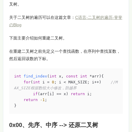
叉树。
关于二叉树的遍历可以在这篇文章：
C语言-二叉树的遍历-斐斐
のBlog
下面主要介绍如何重建二叉树。
在重建二叉树之前先定义一个查找函数，在序列中查找某数，
然后返回该数的下标。
int
find_index
(
int
 x, 
const
int
 *arr)
{

for
(
int
 i = 
0
; i < MAX_SIZE; i++)    
//M
AX_SIZE根据数组大小修改，防越界
if
(arr[i] == x) 
return
 i;

return
-1
;

}
0x00、先序、中序 --> 还原二叉树