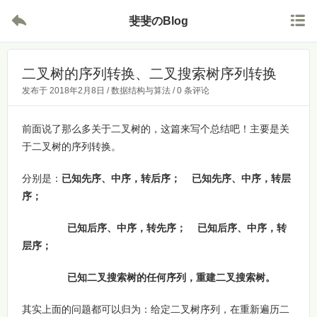


斐斐のBlog
二叉树的序列转换、二叉搜索树序列转换
发布于
2018年2月8日
/
数据结构与算法
/
0 条评论
前面说了那么多关于二叉树的，这篇来写个总结吧！主要是关
于二叉树的序列转换。
分别是：
已知先序、中序，转后序； 已知先序、中序，转层
序；
已知后序、中序，转先序； 已知后序、中序，转
层序；
已知二叉搜索树的任何序列，重建二叉搜索树。
其实上面的问题都可以归为：给定二叉树序列，在重新遍历二