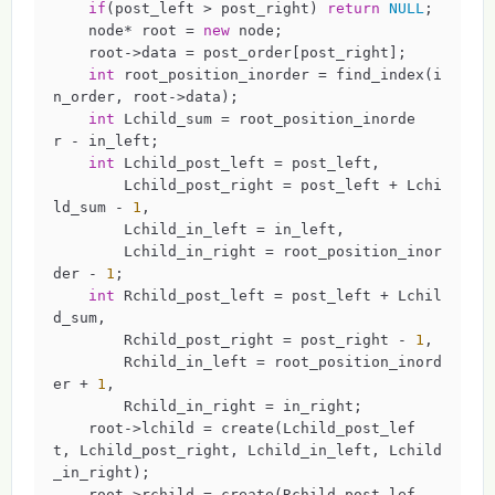
if
(post_left > post_right) 
return
NULL
;

    node* root = 
new
 node;

    root->data = post_order[post_right];

int
 root_position_inorder = find_index(i
n_order, root->data);

int
 Lchild_sum = root_position_inorde
r - in_left;

int
 Lchild_post_left = post_left,

        Lchild_post_right = post_left + Lchi
ld_sum - 
1
,

        Lchild_in_left = in_left,

        Lchild_in_right = root_position_inor
der - 
1
;

int
 Rchild_post_left = post_left + Lchil
d_sum,

        Rchild_post_right = post_right - 
1
,

        Rchild_in_left = root_position_inord
er + 
1
,

        Rchild_in_right = in_right;

    root->lchild = create(Lchild_post_lef
t, Lchild_post_right, Lchild_in_left, Lchild
_in_right);

    root->rchild = create(Rchild_post_lef