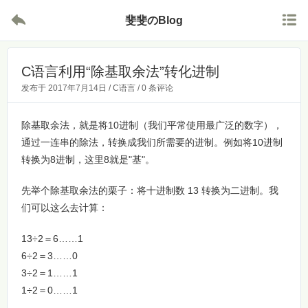


斐斐のBlog
C语言利用“除基取余法”转化进制
发布于
2017年7月14日
/
C语言
/
0 条评论
除基取余法，就是将10进制（我们平常使用最广泛的数字），
通过一连串的除法，转换成我们所需要的进制。例如将10进制
转换为8进制，这里8就是"基"。
先举个除基取余法的栗子：将十进制数 13 转换为二进制。我
们可以这么去计算：
13÷2＝6……1
6÷2＝3……0
3÷2＝1……1
1÷2＝0……1