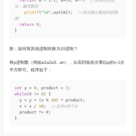
for
(
int
 m = i
-1
; m>=
0
; m--)  
//从高位到低
位，遍历数组 
printf
(
"%d"
,out[m]);  
//依次输出数组内的数
据 
return
0
;

}
附：如何将其他进制转换为10进制？
将p进制数（例如a1a2a3...an），从高到低依次乘以p的n-1次
平方即可。程序如下：
int
 y = 
0
, product = 
1
while
(X != 
0
) {

  y = y + (x % 
10
) * product;

  x = x / 
10
;  
//去掉x的个位
  product *= P; 

}