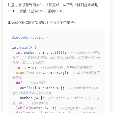
注意，必须除到商为0，才算完成。从下到上排列起来就是
1101，所以 十进制13=二进制1101。
那么如何用C语言实现呢？下面举了个栗子~
#
include
<stdio.h>
int
main
()
{

int
 number , j , out[
31
];  
//number为十进制
数字，j为要转化的进制。out存放j进制数。因为要一位一位
处理，所以out为数组 
int
 i = 
0
;  
//i为处理次数，便于最后遍历数组。 
scanf
(
"%d %d"
,&number,&j);  
//输入待处理数字
和进制 
do
{    
//do循环 
    out[i++] = number % j;  
//令out数组依次存
放待处理数字与进制的余数 
    number /= j;  
//number = number / j ，求
商，用于下一轮继续求余 
  }
while
(number != 
0
);  
//直到商为0，停止循环 