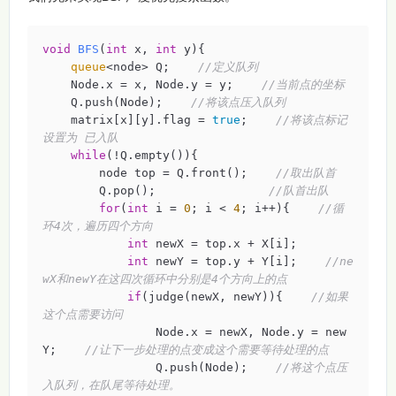
void
BFS
(
int
 x, 
int
 y)
{

queue
<node> Q;    
//定义队列
    Node.x = x, Node.y = y;    
//当前点的坐标
    Q.push(Node);    
//将该点压入队列
    matrix[x][y].flag = 
true
;    
//将该点标记
设置为 已入队
while
(!Q.empty()){

        node top = Q.front();    
//取出队首
        Q.pop();                
//队首出队
for
(
int
 i = 
0
; i < 
4
; i++){    
//循
环4次，遍历四个方向
int
 newX = top.x + X[i];

int
 newY = top.y + Y[i];    
//ne
wX和newY在这四次循环中分别是4个方向上的点
if
(judge(newX, newY)){    
//如果
这个点需要访问
                Node.x = newX, Node.y = new
Y;    
//让下一步处理的点变成这个需要等待处理的点
                Q.push(Node);    
//将这个点压
入队列，在队尾等待处理。