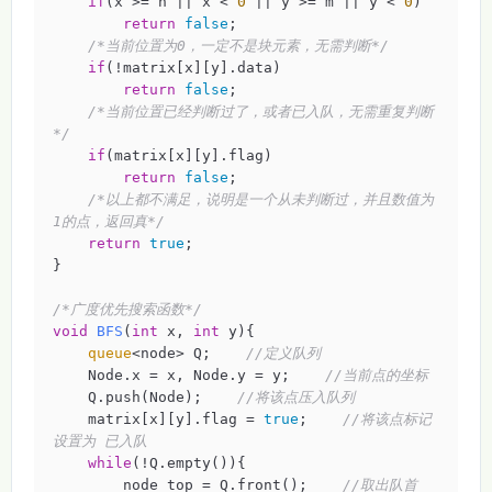
if
(x >= n || x < 
0
 || y >= m || y < 
0
)

return
false
;

/*当前位置为0，一定不是块元素，无需判断*/
if
(!matrix[x][y].data)

return
false
;

/*当前位置已经判断过了，或者已入队，无需重复判断
*/
if
(matrix[x][y].flag)

return
false
;

/*以上都不满足，说明是一个从未判断过，并且数值为
1的点，返回真*/
return
true
;

}

/*广度优先搜索函数*/
void
BFS
(
int
 x, 
int
 y)
{

queue
<node> Q;    
//定义队列
    Node.x = x, Node.y = y;    
//当前点的坐标
    Q.push(Node);    
//将该点压入队列
    matrix[x][y].flag = 
true
;    
//将该点标记
设置为 已入队
while
(!Q.empty()){

        node top = Q.front();    
//取出队首