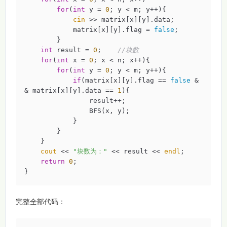
for
(
int
 y = 
0
; y < m; y++){

cin
 >> matrix[x][y].data;

            matrix[x][y].flag = 
false
;

        }

int
 result = 
0
;    
//块数
for
(
int
 x = 
0
; x < n; x++){

for
(
int
 y = 
0
; y < m; y++){

if
(matrix[x][y].flag == 
false
 &
& matrix[x][y].data == 
1
){

                result++;

                BFS(x, y);

            }

        }

    }

cout
 << 
"块数为："
 << result << 
endl
;

return
0
;

}
完整全部代码：