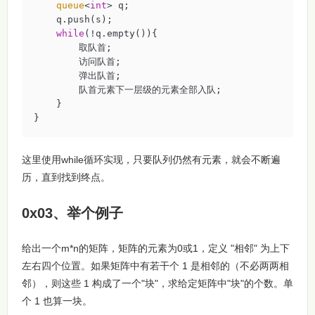
queue
<
int
> q;

    q.push(s);

while
(!q.empty()){

        取队首;

        访问队首;

        弹出队首;

        队首元素下一层级的元素全部入队;

    }

}
这里使用while循环实现，只要队列仍然有元素，就会不断遍
历，直到找到终点。
0x03、举个例子
给出一个m*n的矩阵，矩阵的元素为0或1，定义 "相邻" 为上下
左右四个位置。如果矩阵中有若干个 1 是相邻的（不必两两相
邻），则这些 1 构成了一个"块"，求给定矩阵中"块"的个数。单
个 1 也算一块。