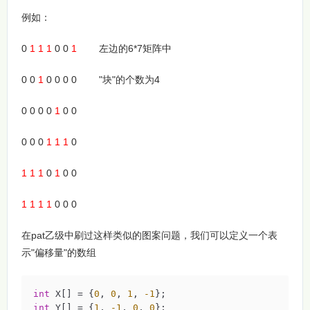
例如：
0
1 1 1
0 0
1
左边的6*7矩阵中
0 0
1
0 0 0 0 "块"的个数为4
0 0 0 0
1
0 0
0 0 0
1 1 1
0
1 1 1
0
1
0 0
1 1 1 1
0 0 0
在pat乙级中刷过这样类似的图案问题，我们可以定义一个表
示"偏移量"的数组
int
 X[] = {
0
, 
0
, 
1
, 
-1
int
 Y[] = {
1
, 
-1
, 
0
, 
0
};