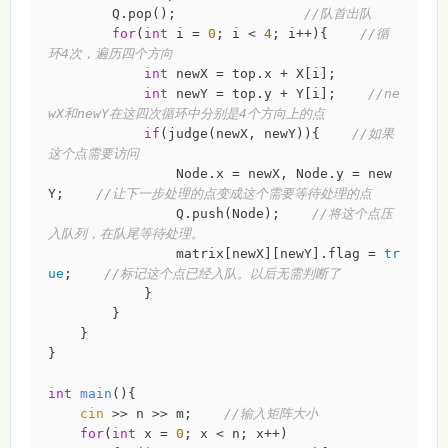
        Q.pop();                
//队首出队
for
(
int
 i = 
0
; i < 
4
; i++){    
//循
环4次，遍历四个方向
int
 newX = top.x + X[i];

int
 newY = top.y + Y[i];    
//ne
wX和newY在这四次循环中分别是4个方向上的点
if
(judge(newX, newY)){    
//如果
这个点需要访问
                Node.x = newX, Node.y = new
Y;    
//让下一步处理的点变成这个需要等待处理的点
                Q.push(Node);    
//将这个点压
入队列，在队尾等待处理。
                matrix[newX][newY].flag = 
tr
ue
;    
//标记这个点已经入队。以后无需判断了
            }

        }

    }

}

int
main
()
{

cin
 >> n >> m;    
//输入矩阵大小
for
(
int
 x = 
0
; x < n; x++)
