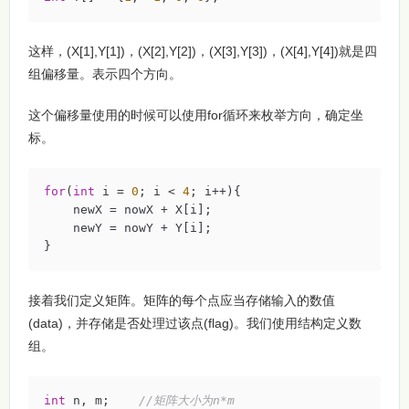
这样，(X[1],Y[1])，(X[2],Y[2])，(X[3],Y[3])，(X[4],Y[4])就是四
组偏移量。表示四个方向。
这个偏移量使用的时候可以使用for循环来枚举方向，确定坐
标。
for
(
int
 i = 
0
; i < 
4
; i++){

    newX = nowX + X[i];

    newY = nowY + Y[i];

}
接着我们定义矩阵。矩阵的每个点应当存储输入的数值
(data)，并存储是否处理过该点(flag)。我们使用结构定义数
组。
int
 n, m;    
//矩阵大小为n*m