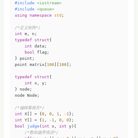
#
include
<iostream>
#
include
<queue>
using
namespace
std
;

/*定义矩阵*/
int
typedef
struct
{
int
 data;

bool
 flag;

} point;

point matrix[
100
][
100
];

typedef
struct
{
int
 x, y;

} node;

node Node;

/*偏移量相关*/
int
 X[] = {
0
, 
0
, 
1
, 
-1
int
 Y[] = {
1
, 
-1
, 
0
, 
0
bool
judge
(
int
 x, 
int
 y)
{

/*数组越界情况*/