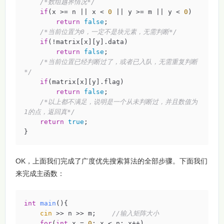
/*数组越界情况*/
if
(x >= n || x < 
0
 || y >= m || y < 
0
)

return
false
;

/*当前位置为0，一定不是块元素，无需判断*/
if
(!matrix[x][y].data)

return
false
;

/*当前位置已经判断过了，或者已入队，无需重复判断
*/
if
(matrix[x][y].flag)

return
false
;

/*以上都不满足，说明是一个从未判断过，并且数值为
1的点，返回真*/
return
true
;

}
OK，上面我们完成了广度优先搜索算法的全部步骤。下面我们
来完成主函数：
int
main
()
{

cin
 >> n >> m;    
//输入矩阵大小
for
(
int
 x = 
0
; x < n; x++)
