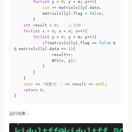
for
(
int
 y = 
0
; y < m; y++){

cin
 >> matrix[x][y].data;

            matrix[x][y].flag = 
false
;

        }

int
 result = 
0
;    
//块数
for
(
int
 x = 
0
; x < n; x++){

for
(
int
 y = 
0
; y < m; y++){

if
(matrix[x][y].flag == 
false
 &
& matrix[x][y].data == 
1
){

                result++;

                BFS(x, y);

            }

        }

    }

cout
 << 
"块数为："
 << result << 
endl
;

return
0
;

}
运行结果：