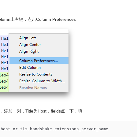
lumn上右键，点击Column Preferences
添加一列，Title为Host，fields点一下，填
.host or tls.handshake.extensions_server_name