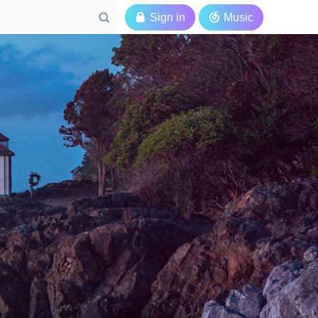

Sign in

Music
