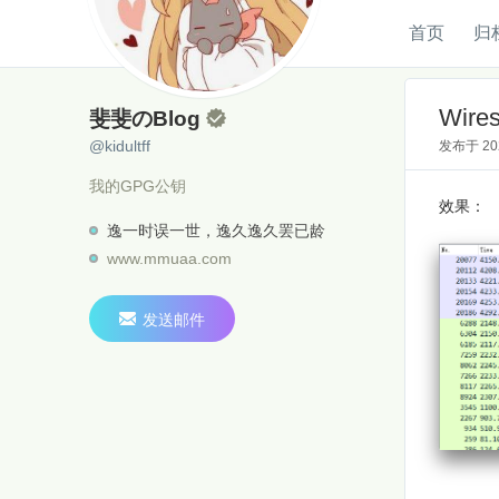
首页
归
斐斐のBlog
@kidultff
Wir
斐斐のBlog

@kidultff
发布于
2
我的GPG公钥
效果：
逸一时误一世，逸久逸久罢已龄
www.mmuaa.com

发送邮件