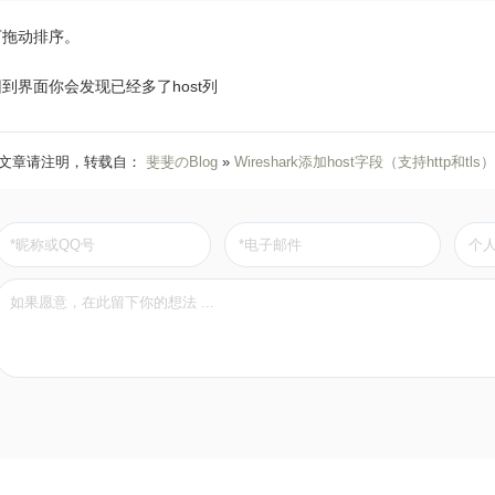
下拖动排序。
到界面你会发现已经多了host列
文章请注明，转载自：
斐斐のBlog
»
Wireshark添加host字段（支持http和tls）