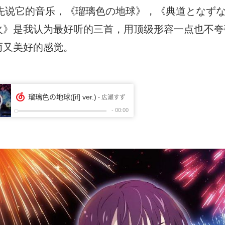
说它的音乐，《瑠璃色の地球》，《典道となずな
火》是我认为最好听的三首，用顶级形容一点也不夸
而又美好的感觉。