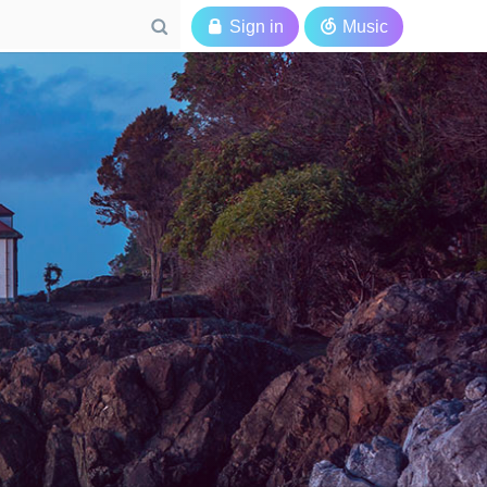

Sign in

Music
