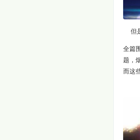
但是
全篇
题，
而这