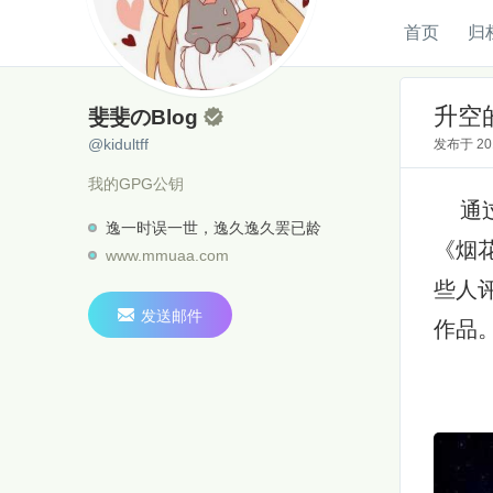
首页
归
斐斐のBlog
@kidultff
升空
斐斐のBlog

@kidultff
发布于
2
我的GPG公钥
通过
逸一时误一世，逸久逸久罢已龄
《烟
www.mmuaa.com
些人

发送邮件
作品