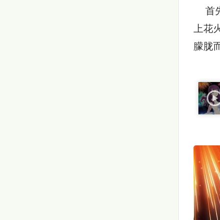
首先
上花
朦胧