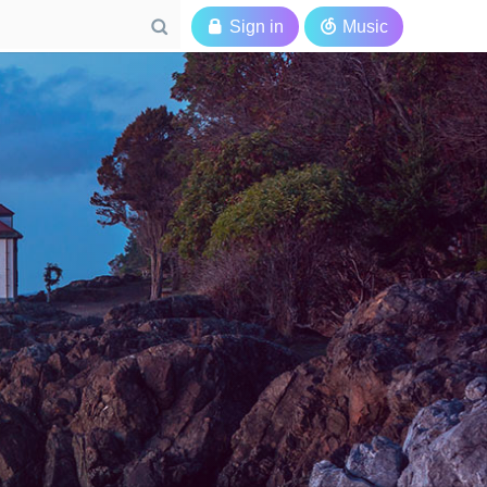

Sign in

Music
