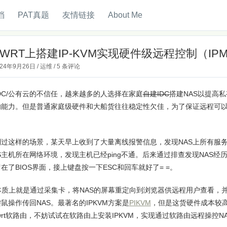
档
PAT真题
友情链接
About Me
nWRT上搭建IP-KVM实现硬件级远程控制（IP
024年9月26日
/
运维
/
5 条评论
DC/公有云的不信任，越来越多的人选择在家庭
自建IDC
搭建NAS以提高
能力。但是普通家庭级硬件和大船货往往稳定性欠佳，为了保证远程可以操控
。
过这样的场景，某天早上收到了大量离线报警信息，发现NAS上所有服务
S主机所在网络环境，发现主机已经ping不通。后来通过排查发现NAS
在了BIOS界面，接上键盘按一下ESC和回车就好了= =。
M本质上就是通过采集卡，将NAS的屏幕重定向到浏览器供远程用户查看，
鼠操作传回NAS。最著名的IPKVM方案是
PIKVM
，但是这货硬件成本较
nwrt软路由，不妨试试在软路由上安装IPKVM，实现通过软路由远程操控N