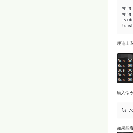
opkg 
opkg
-vid
lsus
理论上应
输入命
ls /
如果能看到