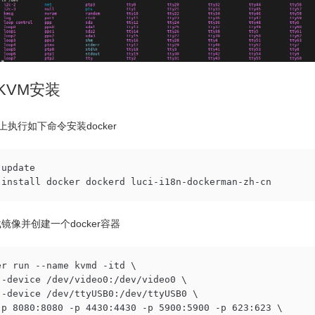
-KVM安装
rt上执行如下命令安装docker
update

 install docker dockerd luci-i18n-dockerman-zh-cn
镜像并创建一个docker容器
er run --name kvmd -itd \

--device /dev/video0:/dev/video0 \

--device /dev/ttyUSB0:/dev/ttyUSB0 \

-p 8080:8080 -p 4430:4430 -p 5900:5900 -p 623:623 \
