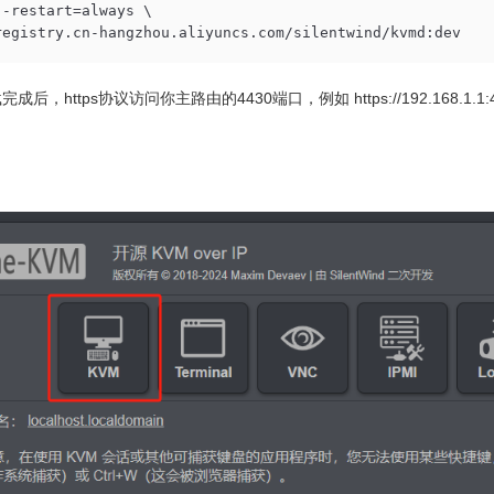
--restart=always \

registry.cn-hangzhou.aliyuncs.com/silentwind/kvmd:dev
成后，https协议访问你主路由的4430端口，例如 https://192.168.1
n