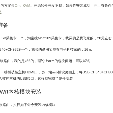
用的方案是
One-KVM
。开源软件开发不易，如果你安装成功，并且有条件
者
。
准备
转USB采集卡一个，淘宝搜MS2109采集卡，我买的是腾飞家的，20元左右
340+CH9329
一个，我买的是淘宝华乔电子科技家的，16元
wrt软路由，我的是x86的，理论上arm的也没问题，可以试试
一端插被控主机HDMI口，另一端usb插软路由上；将
USB CH340+C
插入被控主机的USB接口，这样就完成了硬件安装
nWrt内核模块安装
接软路由，执行如下命令安装内核模块