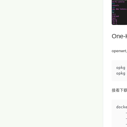
One
openw
opkg 
opkg
接着下载
dock
    
    
    