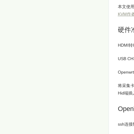
本文使
KVM作
硬件
HDMI
USB CH
Open
将采集卡
Hid端
Ope
ssh连