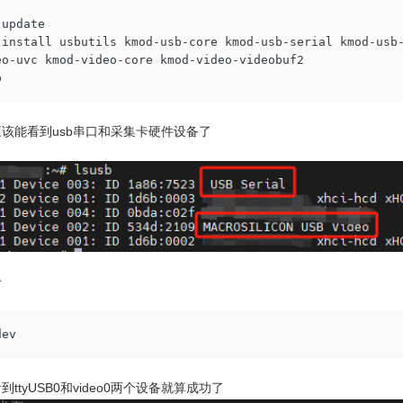
update

 install usbutils kmod-usb-core kmod-usb-serial kmod-usb
eo-uvc kmod-video-core kmod-video-videobuf2 

b
该能看到usb串口和采集卡硬件设备了
令
dev
ttyUSB0和video0两个设备就算成功了