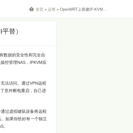

首页
»
运维
»
OpenWRT上搭建IP-KVM实现硬件级远程控制（IPMI平替）
MI平替）
私有数据的安全性和完全自
管理NAS，IPKVM应
无法访问。通过VPN远程
经历了意外断电重启，自己进
并通过虚拟键鼠设备将远程
高。如果你恰好有一个独立
AS。