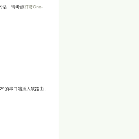
的话，请考虑
打赏One-
H9329的串口端插入软路由，