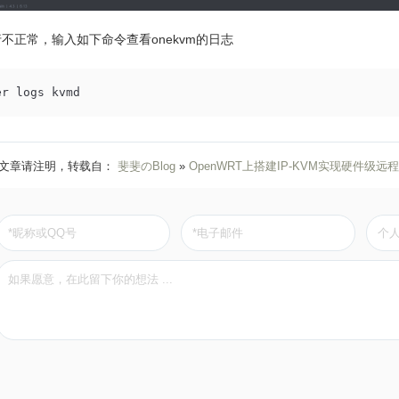
不正常，输入如下命令查看onekvm的日志
er logs kvmd
文章请注明，转载自：
斐斐のBlog
»
OpenWRT上搭建IP-KVM实现硬件级远