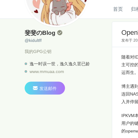
首页
归
斐斐のBlog
@kidultff
Ope
斐斐のBlog

@kidultff
发布于
2
我的GPG公钥
随着对I
逸一时误一世，逸久逸久罢已龄
主可控的
www.mmuaa.com
运而生
博主遇到

发送邮件
连回NA
入并停留
IPKV
用户的键
的ope