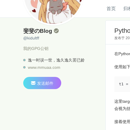
首页
归
斐斐のBlog
@kidultff
Pyt
斐斐のBlog

@kidultff
发布于
2
我的GPG公钥
在Pyth
逸一时误一世，逸久逸久罢已龄
使用如
www.mmuaa.com

发送邮件
t1 =
这里ta
会视为
接着使