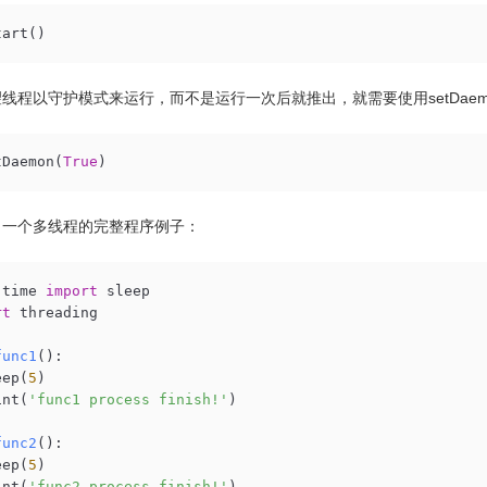
tart()
线程以守护模式来运行，而不是运行一次后就推出，就需要使用setDaem
tDaemon(
True
)
出一个多线程的完整程序例子：
 time 
import
rt
 threading

func1
()
:
leep(
5
)

rint(
'func1 process finish!'
)

func2
()
:
leep(
5
)

rint(
'func2 process finish!'
)
