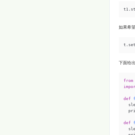
t1.s
如果希望
t.se
下面给
from
impo
def
  s
  p
def
  s
  p