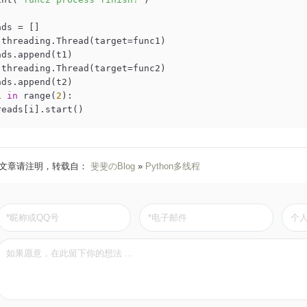
ds = []

 threading.Thread(target=func1)

ads.append(t1)

 threading.Thread(target=func2)

i 
in
 range(
2
):

threads[i].start()
文章请注明，转载自：
斐斐のBlog
»
Python多线程