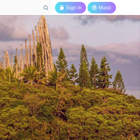

Sign in

Music
