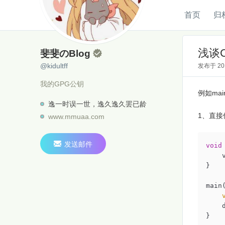
首页
归
斐斐のBlog
@kidultff
浅谈C
斐斐のBlog

@kidultff
发布于
2
我的GPG公钥
例如ma
逸一时误一世，逸久逸久罢已龄
1、直接
www.mmuaa.com

发送邮件
void
    
}

main(
    d
}