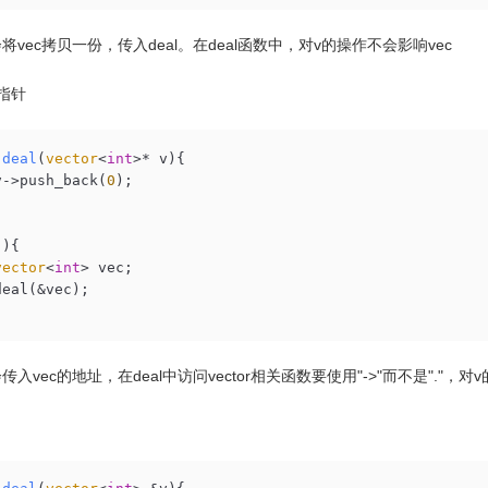
将vec拷贝一份，传入deal。在deal函数中，对v的操作不会影响vec
指针
deal
(
vector
<
int
>* v)
{

v->push_back(
0
);

){

vector
<
int
> vec;

eal(&vec);

入vec的地址，在deal中访问vector相关函数要使用"->"而不是"."，对