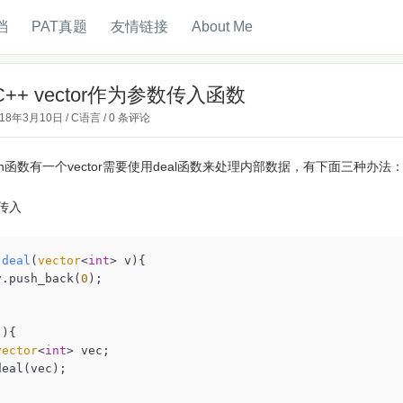
档
PAT真题
友情链接
About Me
++ vector作为参数传入函数
018年3月10日
/
C语言
/
0 条评论
in函数有一个vector需要使用deal函数来处理内部数据，有下面三种办法
传入
deal
(
vector
<
int
> v)
{

v.push_back(
0
);

){

vector
<
int
> vec;

eal(vec);
