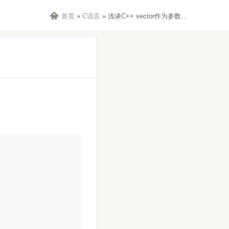

首页
»
C语言
»
浅谈C++ vector作为参数传入函数
：