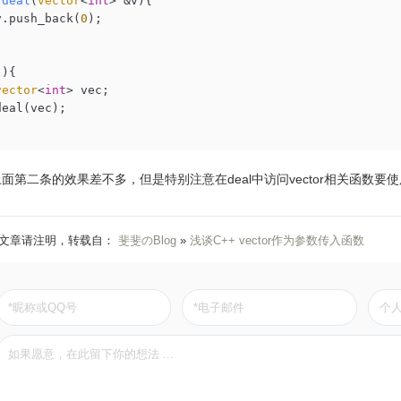
deal
(
vector
<
int
> &v)
{

v.push_back(
0
);

){

vector
<
int
> vec;

eal(vec);

面第二条的效果差不多，但是特别注意在deal中访问vector相关函数要使用"
文章请注明，转载自：
斐斐のBlog
»
浅谈C++ vector作为参数传入函数