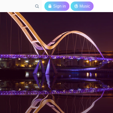

Sign in

Music
