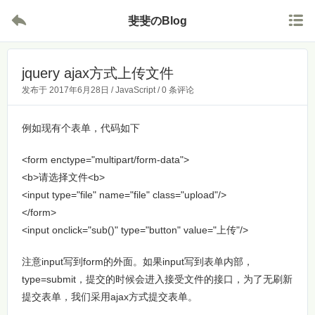


斐斐のBlog
jquery ajax方式上传文件
发布于
2017年6月28日
/
JavaScript
/
0 条评论
例如现有个表单，代码如下
<form enctype="multipart/form-data">

<b>请选择文件<b>
<input type="file" name="file" class="upload"/>

</form>

<input onclick="sub()" type="button" value="上传"/>
注意input写到form的外面。如果input写到表单内部，
type=submit，提交的时候会进入接受文件的接口，为了无刷新
提交表单，我们采用ajax方式提交表单。