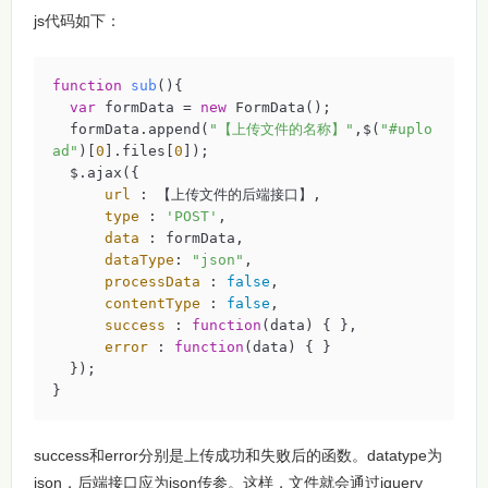
js代码如下：
function
sub
(
)
{

var
 formData = 
new
 FormData();

  formData.append(
"【上传文件的名称】"
,$(
"#uplo
ad"
)[
0
].files[
0
]);

  $.ajax({ 

url
 : 【上传文件的后端接口】, 

type
 : 
'POST'
, 

data
 : formData, 

dataType
: 
"json"
,

processData
 : 
false
, 

contentType
 : 
false
,

success
 : 
function
(
data
) 
{ },

error
 : 
function
(
data
) 
{ } 

  });

}
success和error分别是上传成功和失败后的函数。datatype为
json，后端接口应为json传参。这样，文件就会通过jquery