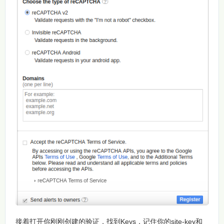
接着打开你刚刚创建的验证，找到Keys，记住你的site-key和