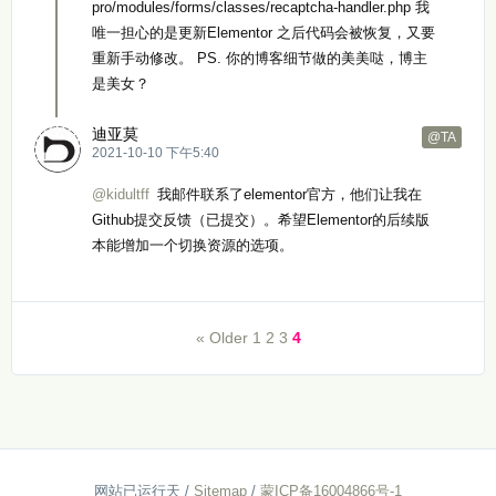
pro/modules/forms/classes/recaptcha-handler.php 我
唯一担心的是更新Elementor 之后代码会被恢复，又要
重新手动修改。 PS. 你的博客细节做的美美哒，博主
是美女？
迪亚莫
@TA
2021-10-10 下午5:40
@kidultff
我邮件联系了elementor官方，他们让我在
Github提交反馈（已提交）。希望Elementor的后续版
本能增加一个切换资源的选项。
« Older
1
2
3
4
网站已运行
天
/
Sitemap
/
蒙ICP备16004866号-1