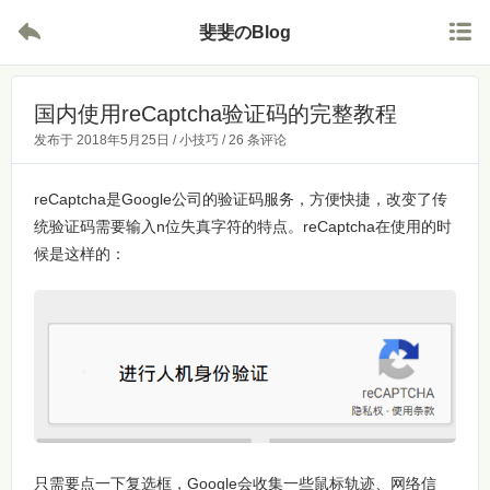


斐斐のBlog
国内使用reCaptcha验证码的完整教程
发布于
2018年5月25日
/
小技巧
/
26 条评论
reCaptcha是Google公司的验证码服务，方便快捷，改变了传
统验证码需要输入n位失真字符的特点。reCaptcha在使用的时
候是这样的：
只需要点一下复选框，Google会收集一些鼠标轨迹、网络信