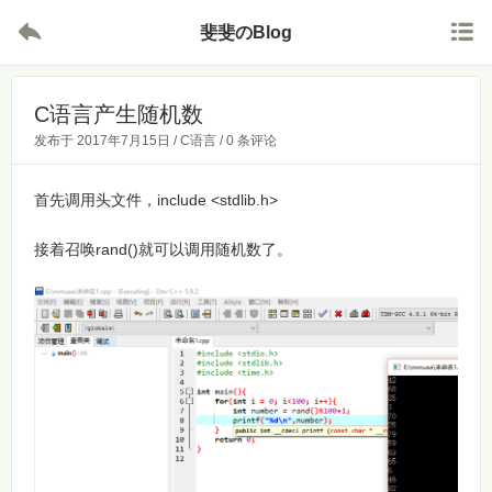


斐斐のBlog
C语言产生随机数
发布于
2017年7月15日
/
C语言
/
0 条评论
首先调用头文件，include <stdlib.h>
接着召唤rand()就可以调用随机数了。