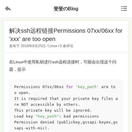


斐斐のBlog
解决ssh远程链接Permissions 07xx/06xx for
'xxx' are too open
发布于
2018年8月25日
/
Linux
/
0 条评论
在Linux中使用私钥进行ssh远程连接时，可能会出现这个问
题，提示
Permissions 07xx/06xx 
for
'key_path'
 are to
o open.

It is required that your private key files a
re NOT accessible by others.

This private key will be ignored.

Load key 
"key_path"
: bad permissions

Permission denied (publickey,gssapi-keyex,gs
sapi-with-mic).