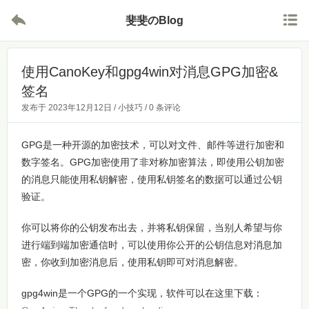


斐斐のBlog
使用CanoKey和gpg4win对消息GPG加密&
签名
发布于
2023年12月12日
/
小技巧
/
0 条评论
GPG是一种开源的加密技术，可以对文件、邮件等进行加密和
数字签名。GPG加密使用了非对称加密算法，即使用公钥加密
的消息只能使用私钥解密，使用私钥签名的数据可以通过公钥
验证。
你可以将你的公钥发布出去，并将私钥保留，当别人希望与你
进行端到端加密通信时，可以使用你公开的公钥信息对消息加
密，你收到加密消息后，使用私钥即可对消息解密。
gpg4win是一个GPG的一个实现，软件可以在这里下载：