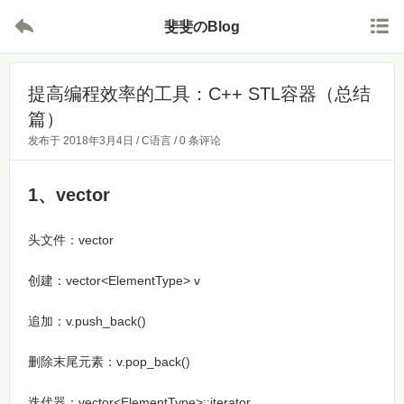


斐斐のBlog
提高编程效率的工具：C++ STL容器（总结
篇）
发布于
2018年3月4日
/
C语言
/
0 条评论
1、vector
头文件：vector
创建：vector<ElementType> v
追加：v.push_back()
删除末尾元素：v.pop_back()
迭代器：vector<ElementType>::iterator