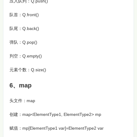
压入队列：Q.push()
队首：Q.front()
队尾：Q.back()
弹队：Q.pop()
判空：Q.empty()
元素个数：Q.size()
6、map
头文件：map
创建：map<ElementType1, ElementType2> mp
赋值：mp[ElementType1 var]=ElementType2 var