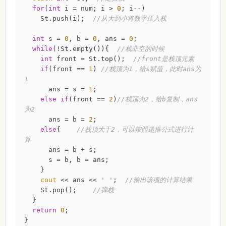
for
(
int
 i = num; i > 
0
; i--)

    St.push(i);  
//从大到小将数字压入栈
int
 s = 
0
, b = 
0
, ans = 
0
;

while
(!St.empty()){  
//栈非空的时候 
int
 front = St.top();  
//front是栈顶元素 
if
(front == 
1
) 
//栈顶为1，给s赋值，此时ans为
1 
      ans = s = 
1
;

else
if
(front == 
2
)
//栈顶为2，给b复制，ans
为2 
      ans = b = 
2
;

else
{    
//栈顶大于2，可以按照递推公式进行计
算 
      ans = b + s;

      s = b, b = ans;

    }

cout
 << ans << 
' '
;  
//输出该项的计算结果 
    St.pop();    
//弹栈 
  }

return
0
;

}