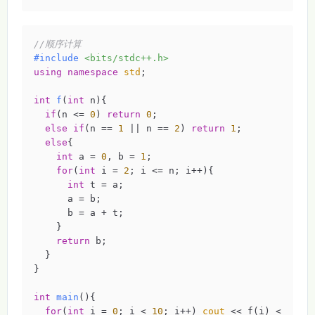
//顺序计算
#
include
<bits/stdc++.h>
using
namespace
std
;

int
f
(
int
 n)
{

if
(n <= 
0
) 
return
0
;

else
if
(n == 
1
 || n == 
2
) 
return
1
;

else
{

int
 a = 
0
, b = 
1
;

for
(
int
 i = 
2
; i <= n; i++){

int
 t = a;

      a = b;

      b = a + t;

    }

return
 b;

  }

} 

int
main
()
{

for
(
int
 i = 
0
; i < 
10
; i++) 
cout
 << f(i) <