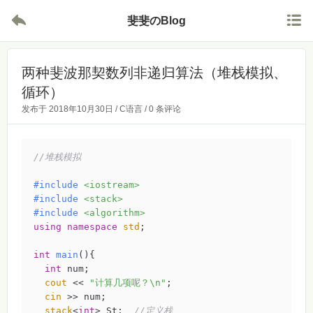


斐斐のBlog
两种斐波那契数列非递归算法（堆栈模拟、
循环）
发布于
2018年10月30日
/
C语言
/
0 条评论
//堆栈模拟
#
include
<iostream>
#
include
<stack>
#
include
<algorithm>
using
namespace
std
;

int
main
()
{

int
 num;

cout
 << 
"计算几项呢？\n"
; 

cin
 >> num;

stack
<
int
> St;  
//定义栈 