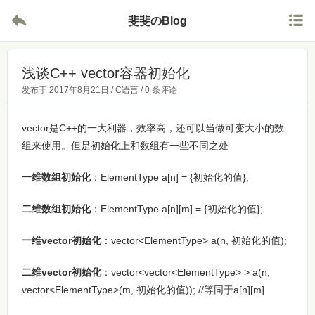


斐斐のBlog
浅谈C++ vector容器初始化
发布于
2017年8月21日
/
C语言
/
0 条评论
vector是C++的一大利器，效率高，还可以当做可变大小的数
组来使用。但是初始化上和数组有一些不同之处
一维数组初始化
：ElementType a[n] = {初始化的值};
二维数组初始化
：ElementType a[n][m] = {初始化的值};
一维vector初始化
：vector<ElementType> a(n, 初始化的值);
二维vector初始化
：vector<vector<ElementType> > a(n,
vector<ElementType>(m, 初始化的值)); //等同于a[n][m]