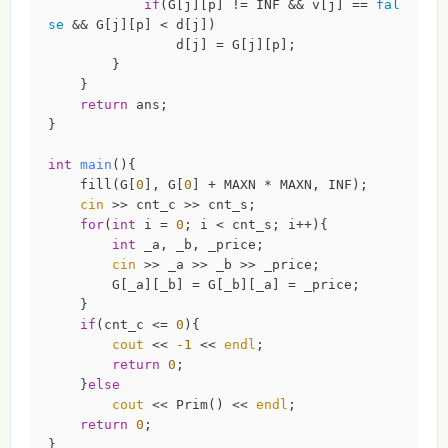
if
(G[j][p] != INF && v[j] == 
fal
se
 && G[j][p] < d[j])

                d[j] = G[j][p];

        }

    }

return
 ans;

}

int
main
()
{

    fill(G[
0
], G[
0
] + MAXN * MAXN, INF);

cin
 >> cnt_c >> cnt_s;

for
(
int
 i = 
0
; i < cnt_s; i++){

int
 _a, _b, _price;

cin
 >> _a >> _b >> _price;

        G[_a][_b] = G[_b][_a] = _price;

    }

if
(cnt_c <= 
0
){

cout
 << 
-1
 << 
endl
;

return
0
;

    }
else
cout
 << Prim() << 
endl
;

return
0
;

}