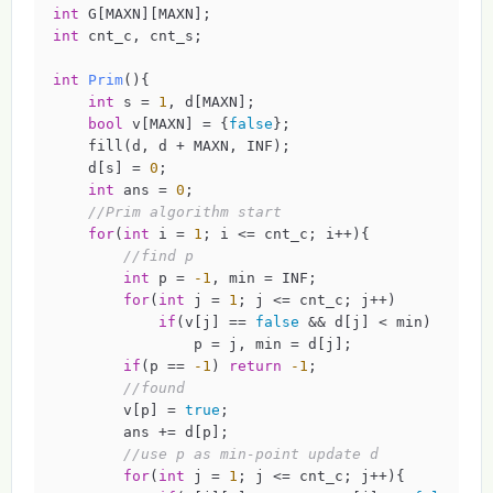
int
int
 cnt_c, cnt_s;

int
Prim
()
{

int
 s = 
1
, d[MAXN];

bool
 v[MAXN] = {
false
};

    fill(d, d + MAXN, INF);

    d[s] = 
0
;

int
 ans = 
0
;

//Prim algorithm start
for
(
int
 i = 
1
; i <= cnt_c; i++){

//find p
int
 p = 
-1
, min = INF;

for
(
int
 j = 
1
; j <= cnt_c; j++)

if
(v[j] == 
false
 && d[j] < min)

                p = j, min = d[j];

if
(p == 
-1
) 
return
-1
;

//found
        v[p] = 
true
;

        ans += d[p];

//use p as min-point update d
for
(
int
 j = 
1
; j <= cnt_c; j++){
