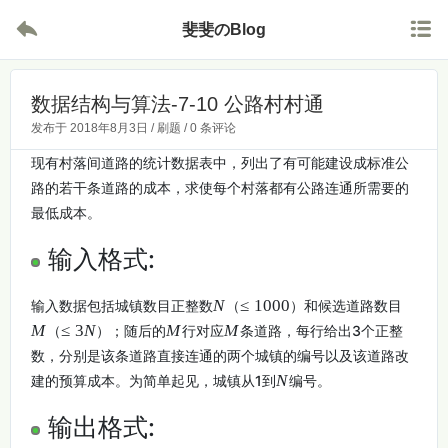


斐斐のBlog
数据结构与算法-7-10 公路村村通
发布于
2018年8月3日
/
刷题
/
0 条评论
现有村落间道路的统计数据表中，列出了有可能建设成标准公
路的若干条道路的成本，求使每个村落都有公路连通所需要的
最低成本。
输入格式:
N
≤
1
0
0
0
输入数据包括城镇数目正整数
（
）和候选道路数目
M
≤
3
N
M
M
（
）；随后的
行对应
条道路，每行给出3个正整
数，分别是该条道路直接连通的两个城镇的编号以及该道路改
N
建的预算成本。为简单起见，城镇从1到
编号。
输出格式: