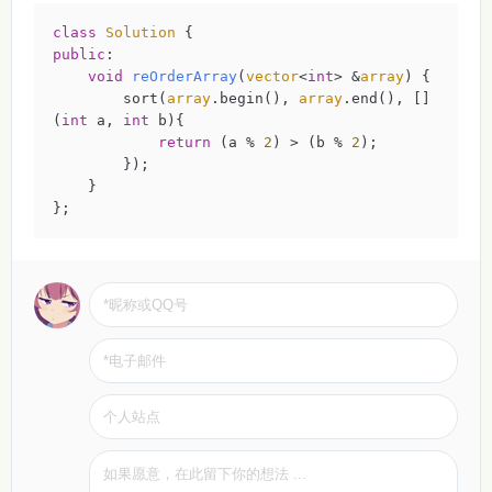
class
Solution
 {
public
:

void
reOrderArray
(
vector
<
int
> &
array
)
{

        sort(
array
.begin(), 
array
.end(), []
(
int
 a, 
int
 b){

return
 (a % 
2
) > (b % 
2
);

        });

    }

};