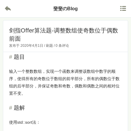


斐斐のBlog
剑指Offer算法题-调整数组使奇数位于偶数
前面
发布于
2020年4月1日
/
刷题
/
0 条评论
题目
输入一个整数数组，实现一个函数来调整该数组中数字的顺
序，使得所有的奇数位于数组的前半部分，所有的偶数位于数
组的后半部分，并保证奇数和奇数，偶数和偶数之间的相对位
置不变。
题解
使用std::sort法：