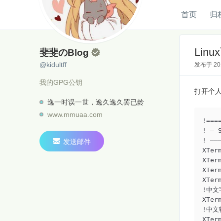
首页
归
斐斐のBlog
@kidultff
Lin
斐斐のBlog

@kidultff
发布于
2
我的GPG公钥
打开个人
逸一时误一世，逸久逸久罢已龄
www.mmuaa.com
!===
! – 
! ———

发送邮件
XTer
XTer
XTer
XTer
!中文
XTer
!中文
XTer