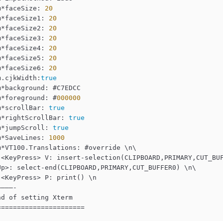
m*faceSize: 
20
m*faceSize1: 
20
m*faceSize2: 
20
m*faceSize3: 
20
m*faceSize4: 
20
m*faceSize5: 
20
m*faceSize6: 
20
m.cjkWidth:
true
m*background: #C7EDCC

m*foreground: #
000000
m*scrollBar: 
true
m*rightScrollBar: 
true
m*jumpScroll: 
true
m*SaveLines: 
1000
m*VT100.Translations: #override \n\

 <KeyPress> V: insert-selection(CLIPBOARD,PRIMARY,CUT_BUF
Up>: select-end(CLIPBOARD,PRIMARY,CUT_BUFFER0) \n\

 <KeyPress> P: print() \n

———-

nd of setting Xterm

======================