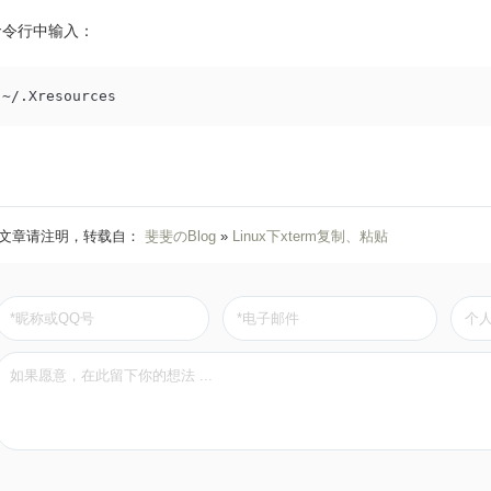
命令行中输入：
 ~/.Xresources
文章请注明，转载自：
斐斐のBlog
»
Linux下xterm复制、粘贴