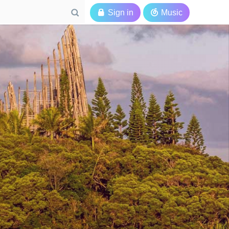

Sign in

Music
