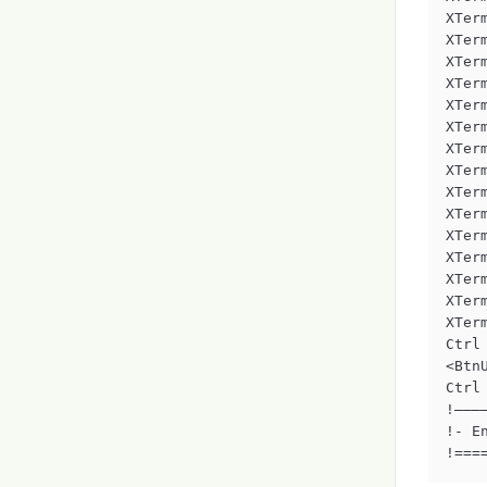
XTer
XTer
XTer
XTer
XTer
XTer
XTer
XTer
XTer
XTer
XTer
XTer
XTer
XTer
XTer
Ctrl
<Btn
Ctrl
!————
!- E
!===