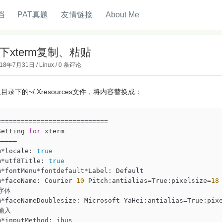
档
PAT真题
友情链接
About Me
ux下xterm复制、粘贴
018年7月31日
/
Linux
/
0 条评论
目录下的~/.Xresources文件，将内容替换成：
============================

Setting 
for
 xterm

———–

m*locale: 
true
m*utf8Title: 
true
m*fontMenu*fontdefault*Label: Default

m*faceName: Courier 
10
 Pitch:antialias=True:pixelsize=
18
字体

m*faceNameDoublesize: Microsoft YaHei:antialias=True:pix
输入

m*inputMethod: ibus
