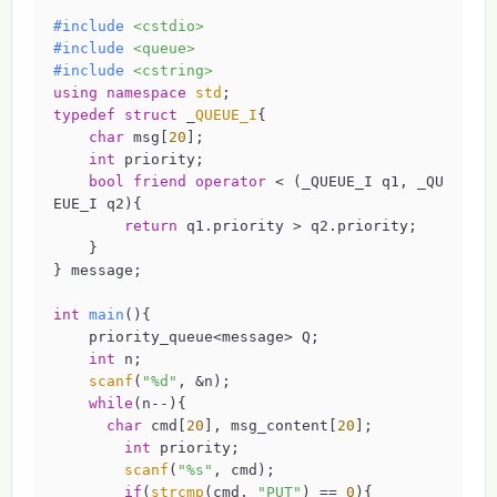
#
include
<cstdio>
#
include
<queue>
#
include
<cstring>
using
namespace
std
typedef
struct
 _
QUEUE_I
{
char
 msg[
20
];

int
 priority;

bool
friend
operator
 < (_QUEUE_I q1, _QU
EUE_I q2){

return
 q1.priority > q2.priority;

    }

} message;

int
main
()
{

    priority_queue<message> Q;

int
 n;

scanf
(
"%d"
, &n);

while
(n--){

char
 cmd[
20
], msg_content[
20
];

int
 priority;

scanf
(
"%s"
, cmd);

if
(
strcmp
(cmd, 
"PUT"
) == 
0
){
