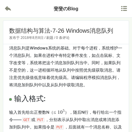


斐斐のBlog
数据结构与算法-7-26 Windows消息队列
发布于
2018年8月8日
/
刷题
/
0 条评论
消息队列是Windows系统的基础。对于每个进程，系统维护一
个消息队列。如果在进程中有特定事件发生，如点击鼠标、文
字改变等，系统将把这个消息加到队列当中。同时，如果队列
不是空的，这一进程循环地从队列中按照优先级获取消息。请
注意优先级值低意味着优先级高。请编辑程序模拟消息队列，
将消息加到队列中以及从队列中获取消息。
输入格式:
5
≤
1
0
输入首先给出正整数N（
），随后N行，每行给出一个指
令——
或
，分别表示从队列中取出消息或将消息添
GET
PUT
加到队列中。如果指令是
，后面就有一个消息名称、以及
PUT