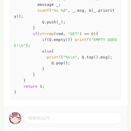
          message _;

scanf
(
"%s %d"
, _.msg, &(_.priorit
y));

            Q.push(_);

        }

if
(
strcmp
(cmd, 
"GET"
) == 
0
){

if
(Q.empty()) 
printf
(
"EMPTY QUEU
E!\n"
);

else
{

printf
(
"%s\n"
, Q.top().msg);

                Q.pop();

            }

        }

    }

return
0
;

}