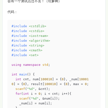
会有一个测试点过不去！（坑爹啊）
代码：
#
include
<cstdlib>
#
include
<cstdio>
#
include
<iostream>
#
include
<algorithm>
#
include
<string>
#
include
<cmath>
#
include
<set>
using
namespace
std
;

int
main
()
{

int
 cnt, num[
100010
] = {
0
}, _num[
10001
0
] = {
0
}, result[
100010
] = {
0
}, max = 
0
;

scanf
(
"%d"
, &cnt);

for
(
int
 i = 
0
; i < cnt; i++){

scanf
(
"%d"
, &num[i]);

    _num[i] = num[i];
