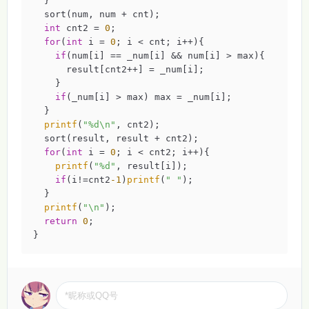
  }

  sort(num, num + cnt);

int
 cnt2 = 
0
;

for
(
int
 i = 
0
; i < cnt; i++){

if
(num[i] == _num[i] && num[i] > max){

      result[cnt2++] = _num[i];

    }

if
(_num[i] > max) max = _num[i];

  }

printf
(
"%d\n"
, cnt2);

  sort(result, result + cnt2);

for
(
int
 i = 
0
; i < cnt2; i++){

printf
(
"%d"
, result[i]);

if
(i!=cnt2
-1
)
printf
(
" "
);

  }

printf
(
"\n"
);

return
0
;

}