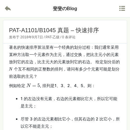


斐斐のBlog
PAT-A1101/B1045 真题 – 快速排序
发布于
2018年9月7日
/
PAT-乙级
/
0 条评论
著名的快速排序算法里有一个经典的划分过程：我们通常采用
某种方法取一个元素作为主元，通过交换，把比主元小的元素
放到它的左边，比主元大的元素放到它的右边。 给定划分后的
N
个互不相同的正整数的排列，请问有多少个元素可能是划分
前选取的主元？
N
=
5
例如给定
, 排列是1、3、2、4、5。则：
1 的左边没有元素，右边的元素都比它大，所以它可能
是主元；
尽管 3 的左边元素都比它小，但其右边的 2 比它小，所
以它不能是主元；