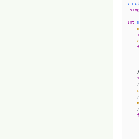
#
inc
usin
int
    
    }
    
    