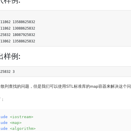
11862 13588625832

11862 13088625832

25832 18087925832

713862 13588625832
出样例:
625832 3
散列查找的问题，但是我们可以使用STL标准库的map容器来解决这个
下：
lude
<iostream>
lude
<map>
lude
<algorithm>