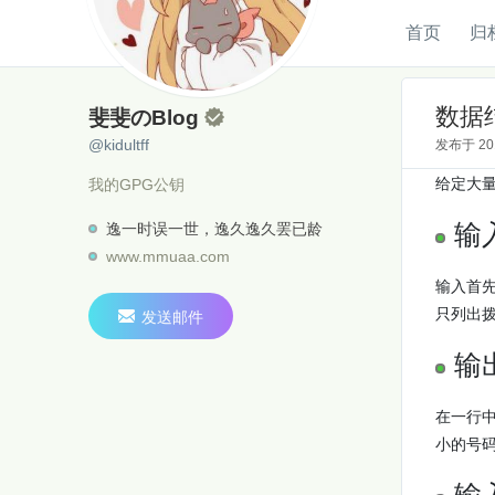
首页
归
斐斐のBlog
@kidultff
数据结
斐斐のBlog

@kidultff
发布于
2
给定大
我的GPG公钥
输
逸一时误一世，逸久逸久罢已龄
www.mmuaa.com
输入首
只列出拨

发送邮件
输
在一行
小的号
输