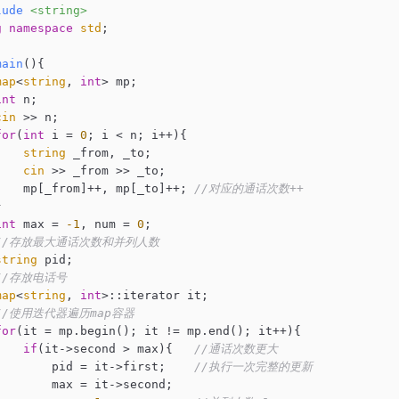
lude
<string>
g
namespace
std
;

main
()
{

map
<
string
, 
int
> mp;

int
 n;

cin
 >> n;

for
(
int
 i = 
0
; i < n; i++){

string
 _from, _to;

cin
 >> _from >> _to;

    mp[_from]++, mp[_to]++; 
//对应的通话次数++


int
 max = 
-1
, num = 
0
;

//存放最大通话次数和并列人数
string
 pid;

//存放电话号
map
<
string
, 
int
>::iterator it;

//使用迭代器遍历map容器
for
(it = mp.begin(); it != mp.end(); it++){

if
(it->second > max){   
//通话次数更大
        pid = it->first;    
//执行一次完整的更新
        max = it->second;
