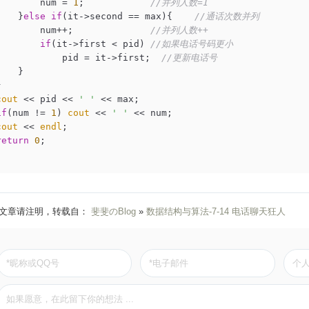
        num = 
1
;            
//并列人数=1
    }
else
if
(it->second == max){    
//通话次数并列
        num++;              
//并列人数++
if
(it->first < pid) 
//如果电话号码更小
            pid = it->first;  
//更新电话号
   }



cout
 << pid << 
' '
 << max;

if
(num != 
1
) 
cout
 << 
' '
 << num;

cout
 << 
endl
;

return
0
;

文章请注明，转载自：
斐斐のBlog
»
数据结构与算法-7-14 电话聊天狂人