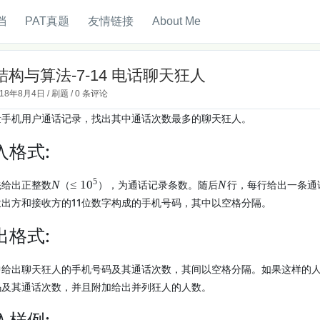
档
PAT真题
友情链接
About Me
构与算法-7-14 电话聊天狂人
018年8月4日
/
刷题
/
0 条评论
量手机用户通话记录，找出其中通话次数最多的聊天狂人。
入格式:
5
N
≤
1
0
N
先给出正整数
（
），为通话记录条数。随后
行，每行给出一条通
出方和接收方的11位数字构成的手机号码，其中以空格分隔。
出格式:
中给出聊天狂人的手机号码及其通话次数，其间以空格分隔。如果这样的
码及其通话次数，并且附加给出并列狂人的人数。
入样例: