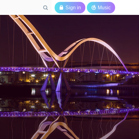

Sign in

Music
