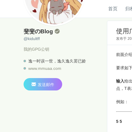
首页
归
斐斐のBlog
@kidultff
使用
斐斐のBlog

@kidultff
发布于
2
我的GPG公钥
前面介
逸一时误一世，逸久逸久罢已龄
要求如
www.mmuaa.com
输入
给出

发送邮件
点，T表
例如：
5 5