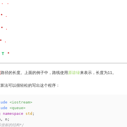
. .
*
.
*
.
*
.
.
T
*
短
路径的长度。上面的例子中，路线使用
原谅绿
来表示，长度为11。
S算法可以很轻松的写出这个程序：
lude
<iostream>
lude
<queue>
g
namespace
std
示坐标的结构*/