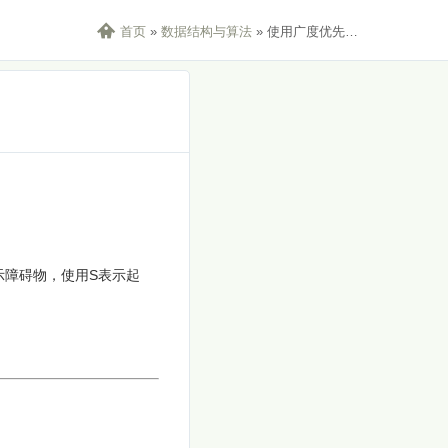

首页
»
数据结构与算法
»
使用广度优先算法(BFS)走迷宫
！
表示障碍物，使用S表示起