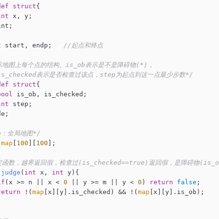
def
struct
{
int
 x, y;

nt;

t start, endp;   
//起点和终点
示地图上每个点的结构。is_ob表示是不是障碍物(*)，

 is_checked表示是否检查过该点，step为起点到这一点最少步数*/
def
struct
{
bool
 is_ob, is_checked;

int
 step;

e;

ap：全局地图*/
 
map
[
100
][
100
];

定函数，越界返回假，检查过(is_checked==true)返回假，是障碍物(is_ob
judge
(
int
 x, 
int
 y)
{

if
(x >= n || x < 
0
 || y >= m || y < 
0
) 
return
false
;

return
 !(
map
[x][y].is_checked) && !(
map
[x][y].is_ob);
