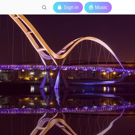

Sign in

Music
