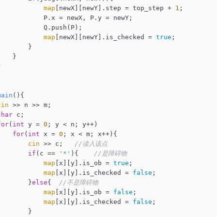
map
[newX][newY].step = top_step + 
1
;

            P.x = newX, P.y = newY;

            Q.push(P);

map
[newX][newY].is_checked = 
true
;

       }

   }



main
()
{

cin
 >> n >> m;

char
 c;

for
(
int
 y = 
0
; y < n; y++)

for
(
int
 x = 
0
; x < m; x++){

cin
 >> c;   
//读入该点
if
(c == 
'*'
){    
//是障碍物
map
[x][y].is_ob = 
true
;

map
[x][y].is_checked = 
false
;

        }
else
{  
//不是障碍物
map
[x][y].is_ob = 
false
;

map
[x][y].is_checked = 
false
;

       }
