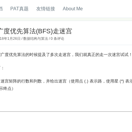
档
PAT真题
友情链接
About Me
广度优先算法(BFS)走迷宫
018年1月26日
/
数据结构与算法
/
0 条评论
绍广度优先算法的时候提及了多次走迷宫，我们就真正的走一次迷宫试试
下：
迷宫矩阵的行数和列数，并给出迷宫（使用点 (.) 表示路，使用星 (*) 
示终点）