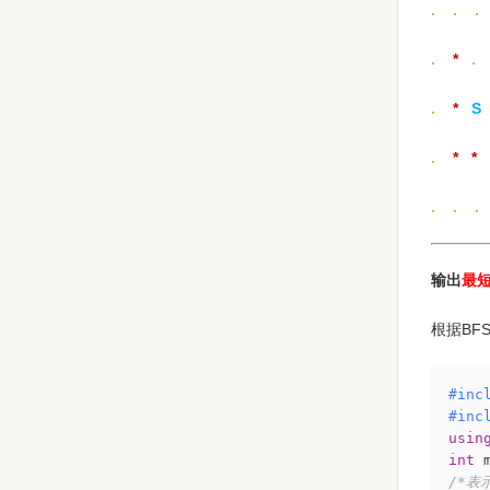
. . .
.
*
.
.
*
S
.
* * 
. . 
输出
最
根据BF
#
inc
#
inc
usin
int
/*表