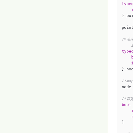
type
} poi
poin
/*表
   
type
} nod
/*m
node
/*裁
bool
}
