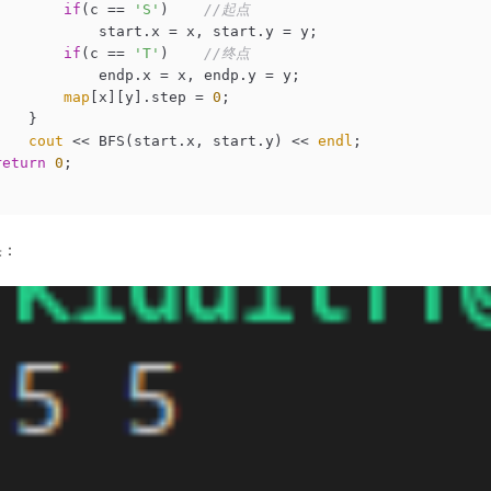
if
(c == 
'S'
)    
//起点
            start.x = x, start.y = y;

if
(c == 
'T'
)    
//终点
            endp.x = x, endp.y = y;

map
[x][y].step = 
0
;

   }

cout
 << BFS(start.x, start.y) << 
endl
;

return
0
;

果：