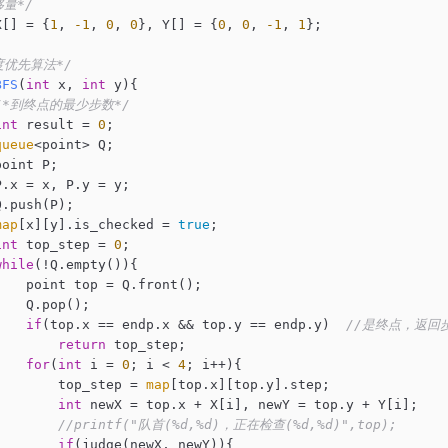
移量*/
X[] = {
1
, 
-1
, 
0
, 
0
}, Y[] = {
0
, 
0
, 
-1
, 
1
};

度优先算法*/
BFS
(
int
 x, 
int
 y)
{

/*到终点的最少步数*/
int
 result = 
0
;

queue
<point> Q;

oint P;

P.x = x, P.y = y;

.push(P);

map
[x][y].is_checked = 
true
;

int
 top_step = 
0
;

while
(!Q.empty()){

    point top = Q.front();

    Q.pop();

if
(top.x == endp.x && top.y == endp.y)  
//是终点，返回
return
 top_step;

for
(
int
 i = 
0
; i < 
4
; i++){

        top_step = 
map
[top.x][top.y].step;

int
 newX = top.x + X[i], newY = top.y + Y[i];

//printf("队首(%d,%d)，正在检查(%d,%d)",top);
if
(judge(newX, newY)){
