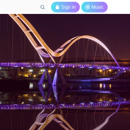

Sign in

Music
