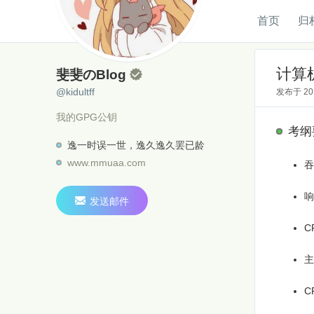
首页
归
斐斐のBlog
@kidultff
计算
斐斐のBlog

@kidultff
发布于
2
我的GPG公钥
考纲
逸一时误一世，逸久逸久罢已龄
www.mmuaa.com
吞
响

发送邮件
C
主
C