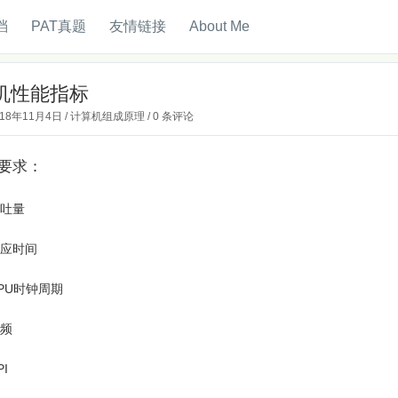
档
PAT真题
友情链接
About Me
机性能指标
018年11月4日
/
计算机组成原理
/
0 条评论
要求：
吐量
应时间
PU时钟周期
频
PI