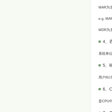
MAR为
e.g.:
MDR为
4、
系统单
5、
用户向
6、
是CPU