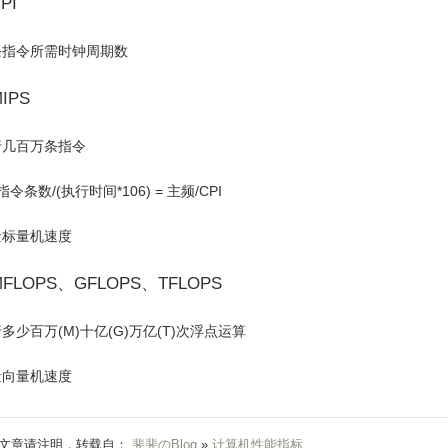
PI
条指令所需时钟周期数
IPS
行几百万条指令
= 指令条数/(执行时间*10
6
) = 主频/CPI
量标量机速度
FLOPS、GFLOPS、TFLOPS
多少百万(M)十亿(G)万亿(T)次浮点运算
量向量机速度
文章请注明，转载自：
斐斐のBlog
»
计算机性能指标