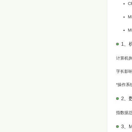
C
M
M
1、
计算机
字长影
*操作系
2、
指数据
3、