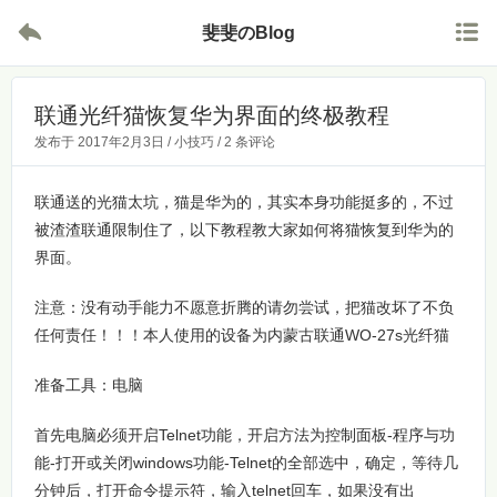


斐斐のBlog
联通光纤猫恢复华为界面的终极教程
发布于
2017年2月3日
/
小技巧
/
2 条评论
联通送的光猫太坑，猫是华为的，其实本身功能挺多的，不过
被渣渣联通限制住了，以下教程教大家如何将猫恢复到华为的
界面。
注意：没有动手能力不愿意折腾的请勿尝试，把猫改坏了不负
任何责任！！！本人使用的设备为内蒙古联通WO-27s光纤猫
准备工具：电脑
首先电脑必须开启Telnet功能，开启方法为控制面板-程序与功
能-打开或关闭windows功能-Telnet的全部选中，确定，等待几
分钟后，打开命令提示符，输入telnet回车，如果没有出