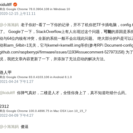
kidultff

来自 Google Chrome 78.0.3904.108 in Windows 10
2020-12-15 上午11:11
@小旭旭妈
老子你好~看了一下你的记录，开不了机你把TF卡插电脑，config.
了。 Google了一下，StackOverflow上有人出现过这个问题，
可能
的原因是系
动与64位内核有冲突，全新的系统一般不会出现此问题。 绝大部分的Pi是可
动和arm_64bit=1无关，它与kernel=kernel8.img等价(参考RPi Document-config.
github.com/raspberrypi/firmware/issues/1193#issuecomment-52797
况，我把文章内容更新了一下，并添加了无法启动的解决方法。
路人甲
来自 Google Chrome 83.0.4103.106 in Android 8.1.0
2021-04-24 下午1:27
@kidultff
你脾气真好，二楼是人才，全怪你身上了，真不知道吃错什么药。
2312
来自 Google Chrome 100.0.4896.75 in Mac OSX Lion 10_15_7
2022-04-09 下午4:27
@小旭旭妈
傻逼