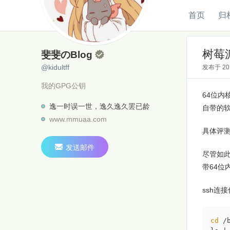
首页
归
斐斐のBlog
@kidultff
树莓派
斐斐のBlog

@kidultff
发布于
2
我的GPG公钥
64位内
逸一时误一世，逸久逸久罢已龄
自带的软
www.mmuaa.com
具体评

发送邮件
尽管如此
带64位
ssh连接
cd
 /b