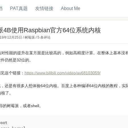
档
PAT真题
友情链接
About Me
4B使用Raspbian官方64位系统内核
019年12月25日
/
树莓派
/
5 条评论
核对性能的提升在某方面是比较高的，例如高精度计算。在整体上基本没有太大
件仍然是32位的。
测见这个链接：
https://www.bilibili.com/video/av68103059/
，还是有很多人想体验64位内核。百度上各种编译64位内核的教程，实际上，
内核了。
你的树莓派，或者shell。
oot
