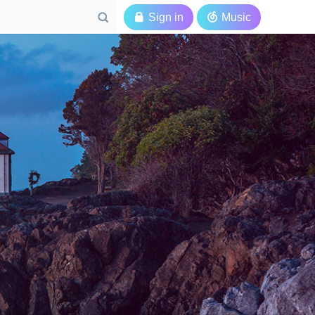

Sign in

Music
