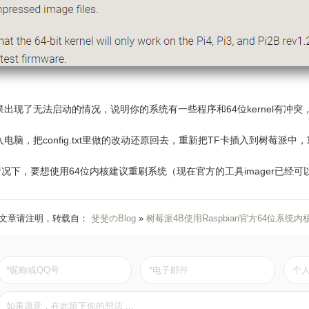
果出现了无法启动的情况，说明你的系统有一些程序和64位kernel有冲突
入电脑，把config.txt里做的改动还原回去，重新把TF卡插入到树莓派
况下，要想使用64位内核建议重刷系统（现在官方的工具imager已经可
文章请注明，转载自：
斐斐のBlog
»
树莓派4B使用Raspbian官方64位系统内