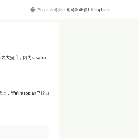

首页
»
树莓派
»
树莓派4B使用Raspbian官方64位系统内核
提升，因为raspbian
新的raspbian已经自