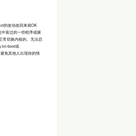
txt的改动改回来就OK
统中装过的一些程序或驱
以正常切换内核的。无法启
txt-boot或
3158) 为了避免其他人出现你的情