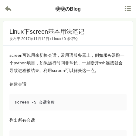


斐斐のBlog
Linux下screen基本用法笔记
发布于
2017年11月12日
/
Linux
/
0 条评论
screen可以用来切换会话，常用语服务器上，例如服务器跑一
个python项目，如果运行时间非常长，一旦断开ssh连接就会
导致进程被结束。利用screen可以解决这一点。
创建会话
screen -S 会话名称
列出所有会话