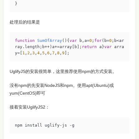
}
处理后的结果是
function
SumOfArray
(
)
{
var
 b,a=
0
;
for
(b=
0
;b<ar
ray.length;b++)a+=array[b];
return
 a}
var
 arra
y=[
1
,
2
,
3
,
4
,
5
,
6
,
7
,
8
,
9
];
UglifyJS的安装很简单，这里推荐使用npm的方式安装。
没有npm的先安装NodeJS和npm。使用apt(Ubuntu)或
yum(CentOS)即可
接着安装UglifyJS2：
npm install uglify-js -g