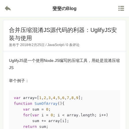


斐斐のBlog
合并压缩混淆JS源代码的利器：UglifyJS安
装与使用
发布于
2018年2月25日
/
JavaScript
/
0 条评论
UglifyJS是一个使用Node.JS编写的压缩工具，用处是混淆压缩
JS
举个例子：
var
 array=[
1
,
2
,
3
,
4
,
5
,
6
,
7
,
8
,
9
function
SumOfArray
(
)
{

var
 sum = 
0
;

for
(
var
 i = 
0
; i < array.length; i++)

        sum += array[i];

return
 sum;
