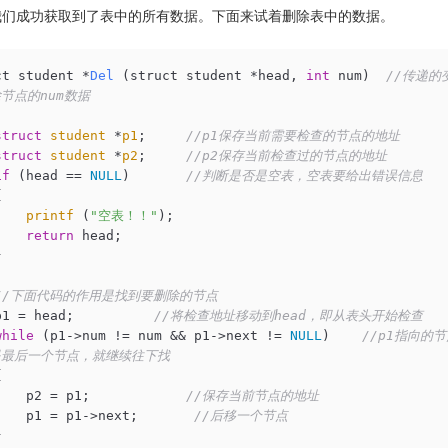
我们成功获取到了表中的所有数据。下面来试着删除表中的数据。
ct student *
Del
(struct student *head, 
int
 num)
//传递
节点的num数据
struct
student
 *
p1
;
//p1保存当前需要检查的节点的地址  
struct
student
 *
p2
;
//p2保存当前检查过的节点的地址  
if
 (head == 
NULL
)       
//判断是否是空表，空表要给出错误信息 
  

printf
 (
"空表！！"
);  

return
 head;  

  

//下面代码的作用是找到要删除的节点 
p1 = head;          
//将检查地址移动到head，即从表头开始检查 
while
 (p1->num != num && p1->next != 
NULL
)    
//p1指向的
最后一个节点，就继续往下找  
  

    p2 = p1;            
//保存当前节点的地址  
    p1 = p1->next;       
//后移一个节点  
  
