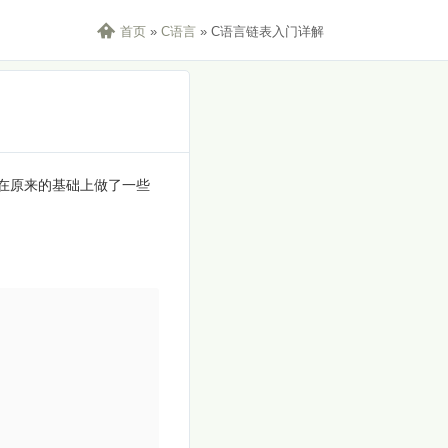

首页
»
C语言
»
C语言链表入门详解
在原来的基础上做了一些