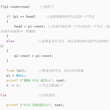
if
(p1->num==num)     
//找到了。
  

if
 (p1 == head)     
//如果要删除的节点是第一个节点  
   {  

        head = p1->next; 
//头指针指向第一个节点的后一个节点，
点就不在链表中，即删除  
   }  

else
//如果是其它节点，则让原来指向当前节点的指针
除  
   {  

        p2->next = p1->next;  

   }  

free
 (p1);      
//释放当前节点，防止内存泄漏 
    p1 = 
NULL
;  

printf
 (
"删除 %ld 成功\n"
, num);  

    n -= 
1
;         
//节点总数减1个  
  

else
//没有找到  
  

printf
 (
"%ld 没有找到\n"
, num);  

  
