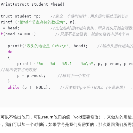
 Print(struct student *head)  

struct student *p;    
//定义一个临时指针，用来指向要处理的节点 
printf (
"第%d个节点存储的数据为"
, n);  

p = head;             
//先让临时指针指向表头，即从表头开始处理数
if
(head != NULL)        
//只要不是空链表，就输出链表中所有节点 
  

    printf(
"表头的地址是 0x%x\n"
, head);    
//输出头指针指向的
do
   {  

        printf (
"%o   %d   %5.1f   %o\n"
, p, p->num, p->
 
//输出该节点的数据 
        p = p->next;     
//移到下一个节点  
   }  

while
 (p != NULL);    
//只要指针p不等于NULL（不是表尾） 
  

可以不输出他们，可以return他们的值（void需要修改），来做别的用途
，我们可以加一个if判断，如果学号是我们所需要的，那么返回我们所需