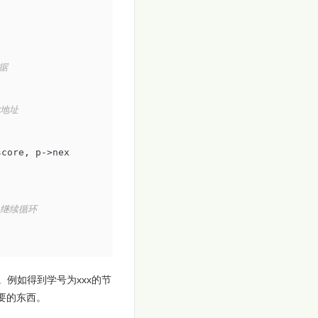
据 
 
地址  
score, p->nex
，继续循环 
。例如得到学号为xxx的节
要的东西。