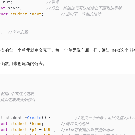
t
 num;              
//学号
oat
 score;          
//分数，其他信息可以继续在下面增加字段
ruct
student
 *
next
;
//指向下一节点的指针
n;  
//节点总数
表的每一个单元就定义完了。每一个单元像车厢一样，通过*next这个"挂
个函数用来创建新的链表。
======================

创建n个节点的链表

指向链表表头的指针

======================

ct student *
Create
()
{          
//定义一个函数，返回类型为stru
ruct
student
 *
head
;
//链表头的地址 
ruct
student
 *
p1
 = 
NULL
;
//p1保存创建的新节点的地址