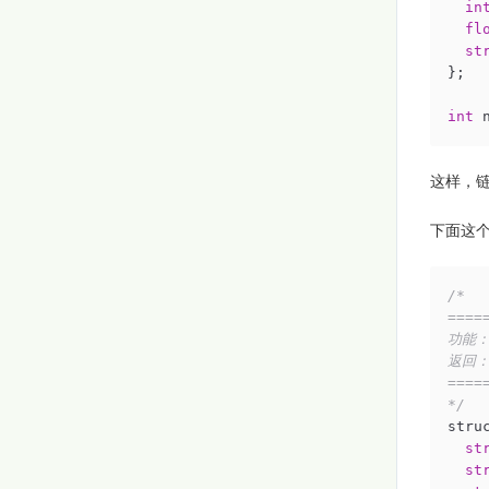
in
fl
st
};

int
 
这样，链
下面这
/*

====
功能：
返回：
====
*/
stru
st
st