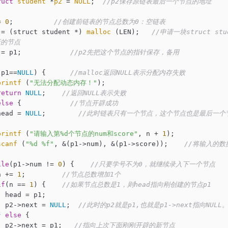
ruct
student
 *
p2
 = 
NULL
;
//p2保存原链表最后一个节点的地址
= 
0
;          
//创建前链表的节点总数为0：空链表
p1 = (struct student *) 
malloc
 (LEN);   
//申请一块struct s
的节点 
p2 = p1;            
//p2先把这个节点的指针保存，备用 
(p1==
NULL
) {      
//malloc返回NULL表示分配内存失败 
printf
 (
"无法分配动态内存！"
);

return
NULL
;    
//返回NULL表示失败 
else
 {            
//节点开辟成功
   head = 
NULL
;        
//此时链表只有一个节点，这个节点也是最后一个
 
printf
 (
"请输入第%d个节点的num和score"
, n + 
1
);

scanf
 (
"%d %f"
, &(p1->num), &(p1->score));    
//将输入的数
ile
(p1->num != 
0
) {    
//只要学号不为0，就继续录入下一个节点
   n += 
1
;         
//节点总数增加1个
if
(n == 
1
) {    
//如果节点总数是1，则head指向刚创建的节点p1
p1;

      p2->next = 
NULL
;  
//此时的p2就是p1,也就是p1->next指向NULL
  } 
else
 {

      p2->next = p1;   
//指向上次下面刚刚开辟的新节点