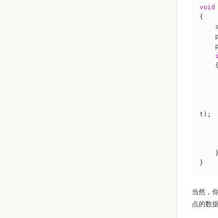
void
{  

    
    
    
    {
    
     
    
t); 
    
     
    }
}
当然，你
点的数据