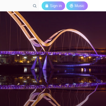

Sign in

Music
