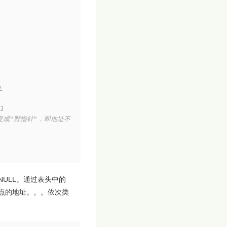
L
1
变成"野指针"，即地址不
NULL。通过表头中的
节点的地址。。。依次类