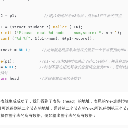
    p2 = p1;            
//把p1的地址给p2保留，然后p1产生新的节点
    p1 = (struct student *) 
malloc
 (LEN);

printf
 (
"Please input %d node -- num,score: "
, n + 
1
);

scanf
 (
"%d %f"
, &(p1->num), &(p1->score));

2->next = 
NULL
;     
//此句就是根据单向链表的最后一个节点要指向NUL
ee
(p1);           
//p1->num为0的时候跳出了while循环，并且释放p
1 = 
NULL
;          
//特别不要忘记把释放的变量清空置为NULL,否则就
的指针
turn
 head;        
//返回创建链表的头指针
表就生成成功了，我们得到了表头（head）的地址，表尾的*next指针为
t指针可以得到第二个节点的地址，通过第二个节点的*next可以得到第三个
以操作整个表的所有数据。例如输出整个表的所有数据：