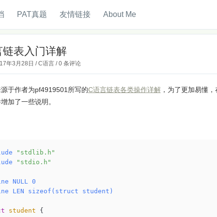
档
PAT真题
友情链接
About Me
言链表入门详解
017年3月28日
/
C语言
/
0 条评论
源于作者为pf4919501所写的
C语言链表各类操作详解
，为了更加易懂，
并增加了一些说明。
lude
"stdlib.h"
lude
"stdio.h"
ine
 NULL 0
ine
 LEN sizeof(struct student)
ct
student
 {