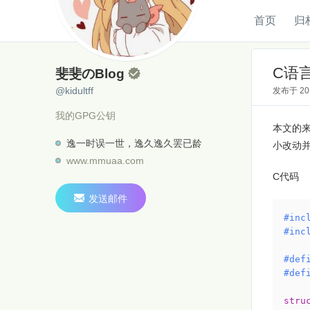
首页
归
斐斐のBlog
@kidultff
C语
斐斐のBlog

@kidultff
发布于
2
我的GPG公钥
本文的来
逸一时误一世，逸久逸久罢已龄
小改动
www.mmuaa.com
C代码

发送邮件
#
inc
#
inc
#
def
#
def
stru