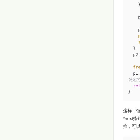
    }

  }

  p
fr
  p
确定
re
}
这样，链
*nex
推，可