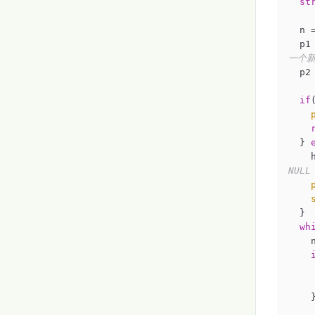
st
  n 
  
一个新
  
if
  } 
 
NULL
  }

wh
 
      head = 
  