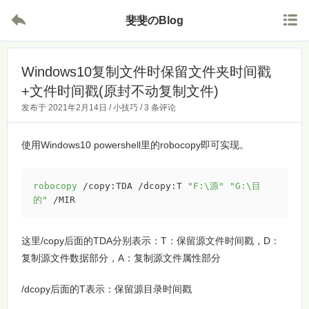


斐斐のBlog
Windows10复制文件时保留文件夹时间戳
+文件时间戳(原封不动复制文件)
发布于
2021年2月14日
/
小技巧
/
3 条评论
使用Windows10 powershell里的robocopy即可实现。
robocopy
 /copy:TDA /dcopy:T 
"F:\源"
"G:\目
的"
 /MIR
这里/copy后面的TDA分别表示：T：保留源文件时间戳，D：
复制源文件数据部分，A：复制源文件属性部分
/dcopy后面的T表示：保留源目录时间戳